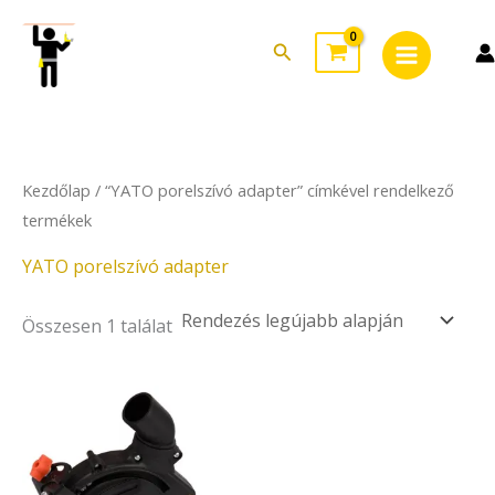
Skip
Main
to
Search
Menu
content
Kezdőlap
/ “YATO porelszívó adapter” címkével rendelkező
termékek
YATO porelszívó adapter
Összesen 1 találat