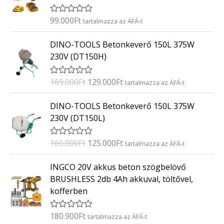
é
s
:
99.000
Ft
É
tartalmazza az ÁFÁ-t
0
r
/
t
O
C
5
DINO-TOOLS Betonkeverő 150L 375W
é
r
u
k
230V (DT150H)
e
i
r
l
g
r
é
169.000
Ft
129.000
Ft
É
tartalmazza az ÁFÁ-t
s
i
e
r
:
t
n
n
O
C
0
DINO-TOOLS Betonkeverő 150L 375W
é
/
a
t
r
u
k
5
230V (DT150L)
e
l
p
i
r
l
p
r
g
r
é
165.000
Ft
125.000
Ft
É
tartalmazza az ÁFÁ-t
s
r
i
i
e
r
:
i
c
t
n
n
0
INGCO 20V akkus beton szögbelövő
é
/
c
e
a
t
k
5
BRUSHLESS 2db 4Ah akkuval, töltővel,
e
i
e
l
p
kofferben
l
w
s
p
r
é
a
:
s
r
i
:
180.900
Ft
É
tartalmazza az ÁFÁ-t
s
1
i
c
0
r