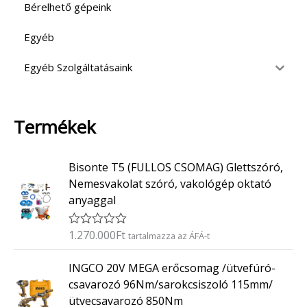
Bérelhető gépeink
Egyéb
Egyéb Szolgáltatásaink
Termékek
Bisonte T5 (FULLOS CSOMAG) Glettszóró,
Nemesvakolat szóró, vakológép oktató
anyaggal
1.270.000
Ft
É
tartalmazza az ÁFÁ-t
r
t
INGCO 20V MEGA erőcsomag /ütvefúró-
é
k
csavarozó 96Nm/sarokcsiszoló 115mm/
e
ütvecsavarozó 850Nm
l