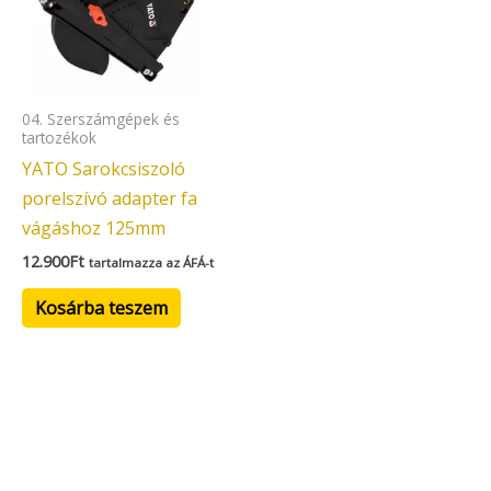
04. Szerszámgépek és
tartozékok
YATO Sarokcsiszoló
porelszívó adapter fa
vágáshoz 125mm
12.900
Ft
tartalmazza az ÁFÁ-t
Kosárba teszem