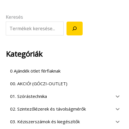
Keresés
Kategóriák
0 Ajándék ötlet férfiaknak
00. AKCIÓ! (GÓCZI-OUTLET)
01. Szórástechnika
02. Szintezőlézerek és távolságmérők
03. Kéziszerszámok és kiegészítők