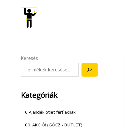
Skip
to
content
Keresés
Kategóriák
0 Ajándék ötlet férfiaknak
00. AKCIÓ! (GÓCZI-OUTLET)