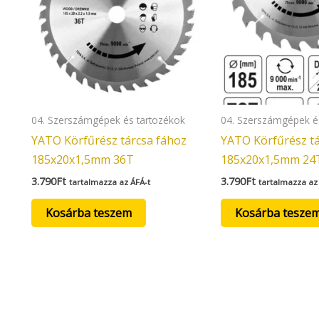
04. Szerszámgépek és tartozékok
04. Szerszámgépek é
YATO Körfűrész tárcsa fához
YATO Körfűrész tá
185x20x1,5mm 36T
185x20x1,5mm 24
3.790
Ft
3.790
Ft
tartalmazza az ÁFÁ-t
tartalmazza az
Kosárba teszem
Kosárba tesze