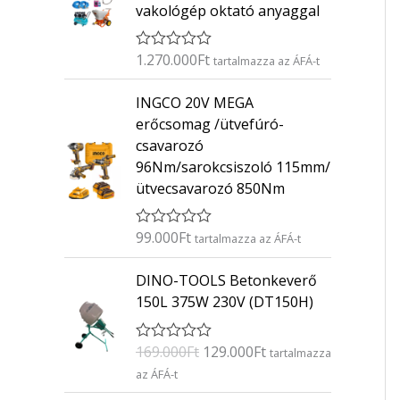
vakológép oktató anyaggal
1.270.000
Ft
É
tartalmazza az ÁFÁ-t
r
t
INGCO 20V MEGA
é
k
erőcsomag /ütvefúró-
e
csavarozó
l
é
96Nm/sarokcsiszoló 115mm/
s
ütvecsavarozó 850Nm
:
0
/
5
99.000
Ft
É
tartalmazza az ÁFÁ-t
r
t
O
C
DINO-TOOLS Betonkeverő
é
r
u
k
150L 375W 230V (DT150H)
e
i
r
l
g
r
é
169.000
Ft
129.000
Ft
É
s
tartalmazza
i
e
r
:
az ÁFÁ-t
n
n
t
0
é
/
a
t