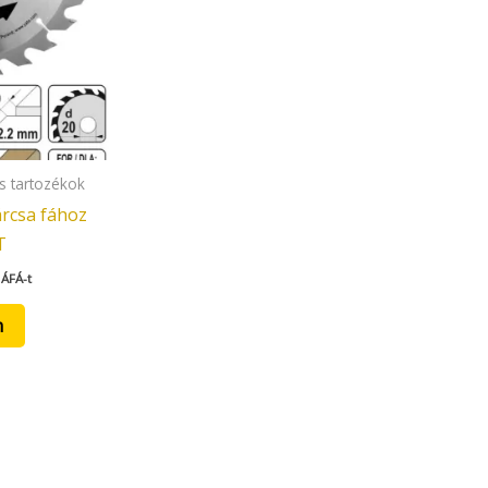
s tartozékok
rcsa fához
T
 ÁFÁ-t
m