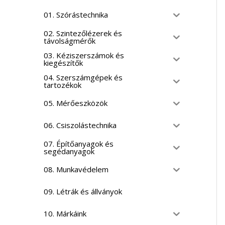
01. Szórástechnika
02. Szintezőlézerek és
távolságmérők
03. Kéziszerszámok és
kiegészítők
04. Szerszámgépek és
tartozékok
05. Mérőeszközök
06. Csiszolástechnika
07. Építőanyagok és
segédanyagok
08. Munkavédelem
09. Létrák és állványok
10. Márkáink