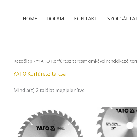
Sorted
by
latest
HOME
RÓLAM
KONTAKT
SZOLGÁLTA
Kezdőlap
/ “YATO Körfűrész tárcsa” címkével rendelkező te
YATO Körfűrész tárcsa
Mind a(z) 2 találat megjelenítve