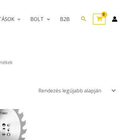
Search
TÁSOK
BOLT
B2B
rmékek