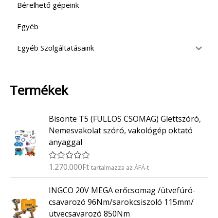
Bérelhető gépeink
Egyéb
Egyéb Szolgáltatásaink
Termékek
Bisonte T5 (FULLOS CSOMAG) Glettszóró,
Nemesvakolat szóró, vakológép oktató
anyaggal
1.270.000
Ft
É
tartalmazza az ÁFÁ-t
r
t
INGCO 20V MEGA erőcsomag /ütvefúró-
é
k
csavarozó 96Nm/sarokcsiszoló 115mm/
e
ütvecsavarozó 850Nm
l