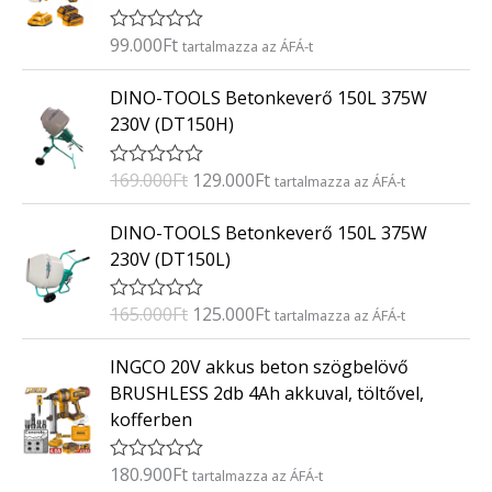
é
s
:
99.000
Ft
É
tartalmazza az ÁFÁ-t
0
r
/
t
O
C
5
DINO-TOOLS Betonkeverő 150L 375W
é
r
u
k
230V (DT150H)
e
i
r
l
g
r
é
169.000
Ft
129.000
Ft
É
tartalmazza az ÁFÁ-t
s
i
e
r
:
t
n
n
O
C
0
DINO-TOOLS Betonkeverő 150L 375W
é
/
a
t
r
u
k
5
230V (DT150L)
e
l
p
i
r
l
p
r
g
r
é
165.000
Ft
125.000
Ft
É
tartalmazza az ÁFÁ-t
s
r
i
i
e
r
:
i
c
t
n
n
0
INGCO 20V akkus beton szögbelövő
é
/
c
e
a
t
k
5
BRUSHLESS 2db 4Ah akkuval, töltővel,
e
i
e
l
p
kofferben
l
w
s
p
r
é
a
:
s
r
i
:
180.900
Ft
É
tartalmazza az ÁFÁ-t
s
1
i
c
0
r