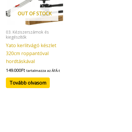
OUT OF STOCK
03. Kéziszerszámok és
kiegészítők
Yato kerlitvágó készlet
320cm roppantóval
hordtáskával
149.000
Ft
tartalmazza az ÁFÁ-t
Tovább olvasom