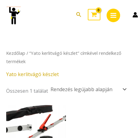
Skip
Main
to
Search
Menu
content
Kezdőlap
/ “Yato kerlitvágó készlet” címkével rendelkező
termékek
Yato kerlitvágó készlet
Összesen 1 találat