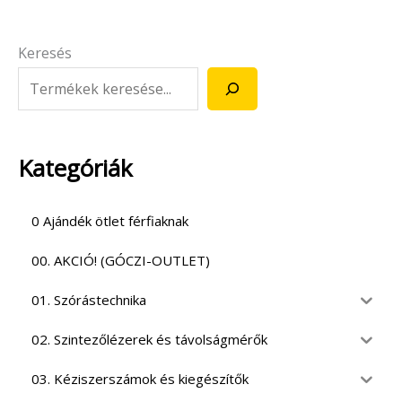
Keresés
Kategóriák
0 Ajándék ötlet férfiaknak
00. AKCIÓ! (GÓCZI-OUTLET)
01. Szórástechnika
02. Szintezőlézerek és távolságmérők
03. Kéziszerszámok és kiegészítők