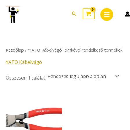
Skip
Main
to
Search
Menu
content
Kezdőlap
/ “YATO Kábelvágó” címkével rendelkező termékek
YATO Kábelvágó
Összesen 1 találat