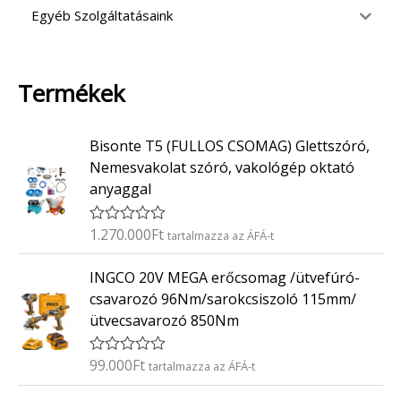
Egyéb Szolgáltatásaink
Termékek
Bisonte T5 (FULLOS CSOMAG) Glettszóró,
Nemesvakolat szóró, vakológép oktató
anyaggal
1.270.000
Ft
É
tartalmazza az ÁFÁ-t
r
t
INGCO 20V MEGA erőcsomag /ütvefúró-
é
k
csavarozó 96Nm/sarokcsiszoló 115mm/
e
ütvecsavarozó 850Nm
l
é
s
:
99.000
Ft
É
tartalmazza az ÁFÁ-t
0
r
/
t
O
C