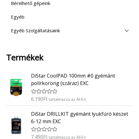
Bérelhető gépeink
Egyéb
Egyéb Szolgáltatásaink
Termékek
DiStar CoolPAD 100mm #0 gyémánt
polírkorong (száraz) EXC
6.190
Ft
É
tartalmazza az ÁFÁ-t
r
t
DiStar DRILLKIT gyémánt lyukfúró készet
é
k
6-12 mm EXC
e
l
é
7.490
Ft
É
tartalmazza az ÁFÁ-t
s