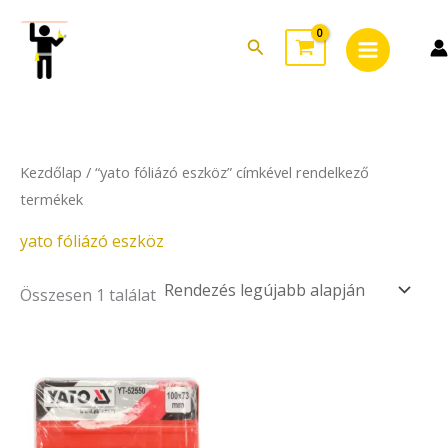
Skip
Main
to
Search
Menu
content
Kezdőlap
/ “yato fóliázó eszköz” címkével rendelkező
termékek
yato fóliázó eszköz
Összesen 1 találat