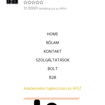
l
é
31.900
Ft
É
tartalmazza az ÁFÁ-t
s
r
:
t
0
é
/
k
5
e
l
HOME
é
s
:
RÓLAM
0
/
KONTAKT
5
SZOLGÁLTATÁSOK
BOLT
B2B
Adatkezelési tájékoztató és ÁFSZ