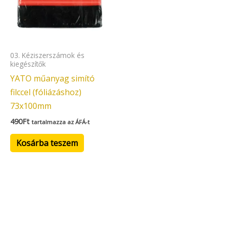
03. Kéziszerszámok és
kiegészítők
YATO műanyag simító
filccel (fóliázáshoz)
73x100mm
490
Ft
tartalmazza az ÁFÁ-t
Kosárba teszem