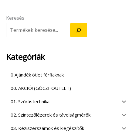
Keresés
Kategóriák
0 Ajándék ötlet férfiaknak
00. AKCIÓ! (GÓCZI-OUTLET)
01. Szórástechnika
02. Szintezőlézerek és távolságmérők
03. Kéziszerszámok és kiegészítők