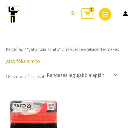
Skip
Main
to
Search
Menu
content
Kezdőlap
/ “yato fólia simító” címkével rendelkező termékek
yato fólia simító
Összesen 1 találat