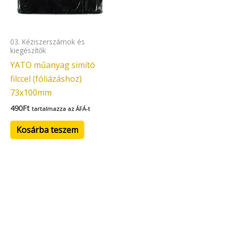
03. Kéziszerszámok és
kiegészítők
YATO műanyag simító
filccel (fóliázáshoz)
73x100mm
490
Ft
tartalmazza az ÁFÁ-t
Kosárba teszem