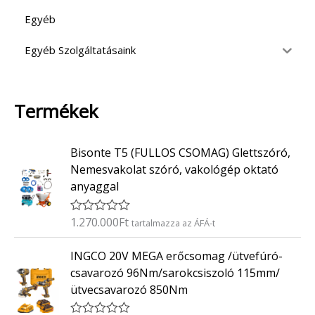
Egyéb
Egyéb Szolgáltatásaink
Termékek
Bisonte T5 (FULLOS CSOMAG) Glettszóró,
Nemesvakolat szóró, vakológép oktató
anyaggal
1.270.000
Ft
É
tartalmazza az ÁFÁ-t
r
t
INGCO 20V MEGA erőcsomag /ütvefúró-
é
k
csavarozó 96Nm/sarokcsiszoló 115mm/
e
ütvecsavarozó 850Nm
l
é
s