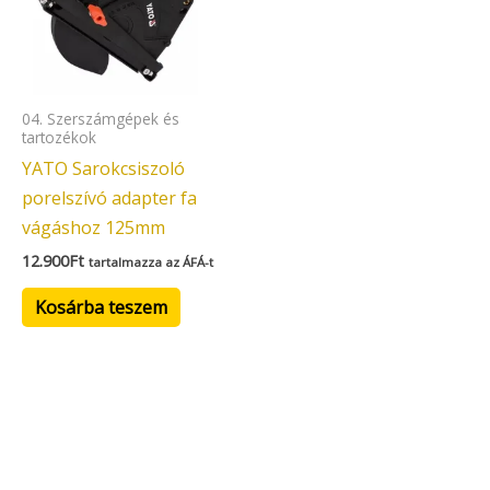
04. Szerszámgépek és
tartozékok
YATO Sarokcsiszoló
porelszívó adapter fa
vágáshoz 125mm
12.900
Ft
tartalmazza az ÁFÁ-t
Kosárba teszem