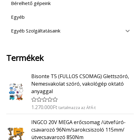
Bérelhető gépeink
Egyéb
Egyéb Szolgáltatásaink
Termékek
Bisonte T5 (FULLOS CSOMAG) Glettszóró,
Nemesvakolat szóró, vakológép oktató
anyaggal
1.270.000
Ft
É
tartalmazza az ÁFÁ-t
r
t
INGCO 20V MEGA erőcsomag /ütvefúró-
é
k
csavarozó 96Nm/sarokcsiszoló 115mm/
e
ütvecsavarozó 850Nm
l