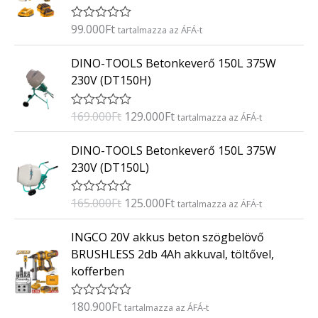
é
s
:
99.000
Ft
É
tartalmazza az ÁFÁ-t
0
r
/
t
O
C
5
DINO-TOOLS Betonkeverő 150L 375W
é
r
u
k
230V (DT150H)
e
i
r
l
g
r
é
169.000
Ft
129.000
Ft
É
tartalmazza az ÁFÁ-t
s
i
e
r
:
t
n
n
O
C
0
DINO-TOOLS Betonkeverő 150L 375W
é
/
a
t
r
u
k
5
230V (DT150L)
e
l
p
i
r
l
p
r
g
r
é
165.000
Ft
125.000
Ft
É
tartalmazza az ÁFÁ-t
s
r
i
i
e
r
:
i
c
t
n
n
0
INGCO 20V akkus beton szögbelövő
é
/
c
e
a
t
k
5
BRUSHLESS 2db 4Ah akkuval, töltővel,
e
i
e
l
p
kofferben
l
w
s
p
r
é
a
:
s
r
i
:
180.900
Ft
É
tartalmazza az ÁFÁ-t
s
1
i
c
0
r