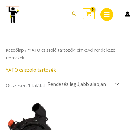
Skip
Main
to
Search
Menu
content
Kezdőlap
/ “YATO csiszoló tartozék” címkével rendelkező
termékek
YATO csiszoló tartozék
Összesen 1 találat