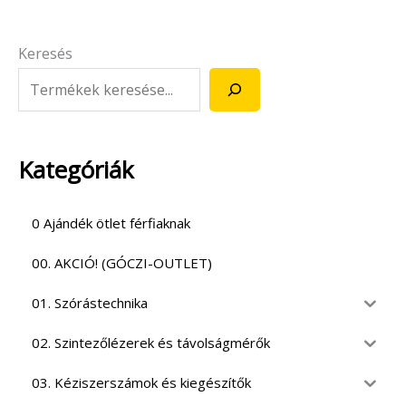
Keresés
Kategóriák
0 Ajándék ötlet férfiaknak
00. AKCIÓ! (GÓCZI-OUTLET)
01. Szórástechnika
02. Szintezőlézerek és távolságmérők
03. Kéziszerszámok és kiegészítők