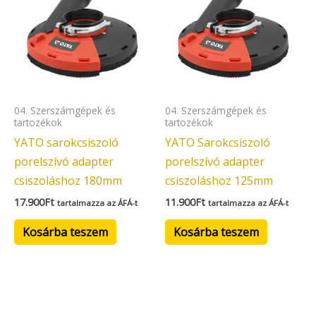
04. Szerszámgépek és
04. Szerszámgépek és
tartozékok
tartozékok
YATO sarokcsiszoló
YATO Sarokcsiszoló
porelszívó adapter
porelszívó adapter
csiszoláshoz 180mm
csiszoláshoz 125mm
17.900
Ft
11.900
Ft
tartalmazza az ÁFÁ-t
tartalmazza az ÁFÁ-t
Kosárba teszem
Kosárba teszem