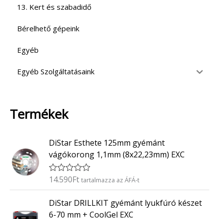
13. Kert és szabadidő
Bérelhető gépeink
Egyéb
Egyéb Szolgáltatásaink
Termékek
DiStar Esthete 125mm gyémánt
vágókorong 1,1mm (8x22,23mm) EXC
14.590
Ft
É
tartalmazza az ÁFÁ-t
r
t
DiStar DRILLKIT gyémánt lyukfúró készet
é
k
6-70 mm + CoolGel EXC
e