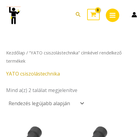
Sorted
Skip
Main
by
to
latest
Search
Menu
content
Kezdőlap
/ “YATO csiszolástechnika” címkével rendelkező
termékek
YATO csiszolástechnika
Mind a(z) 2 találat megjelenítve