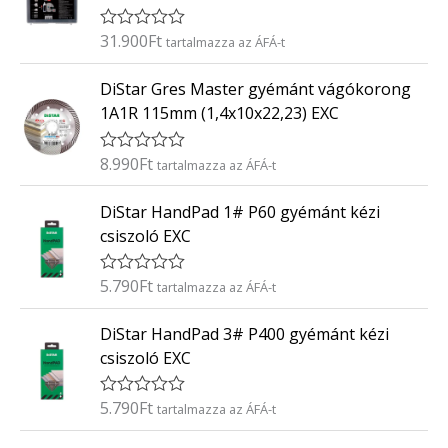
l
é
31.900
Ft
É
tartalmazza az ÁFÁ-t
s
r
:
t
0
DiStar Gres Master gyémánt vágókorong
é
/
k
5
1A1R 115mm (1,4x10x22,23) EXC
e
l
é
8.990
Ft
É
tartalmazza az ÁFÁ-t
s
r
:
t
0
DiStar HandPad 1# P60 gyémánt kézi
é
/
k
5
csiszoló EXC
e
l
é
5.790
Ft
É
tartalmazza az ÁFÁ-t
s
r
:
t
0
DiStar HandPad 3# P400 gyémánt kézi
é
/
k
5
csiszoló EXC
e
l
é
5.790
Ft
É
tartalmazza az ÁFÁ-t
s
r
:
t
0