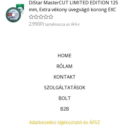
DiStar MasterCUT LIMITED EDITION 125
é
/
k
5
mm, Extra vékony üvegvágó korong EXC
e
l
é
2.990
Ft
É
tartalmazza az ÁFÁ-t
s
r
:
t
0
é
/
k
5
e
l
HOME
é
s
:
RÓLAM
0
/
KONTAKT
5
SZOLGÁLTATÁSOK
BOLT
B2B
Adatkezelési tájékoztató és ÁFSZ