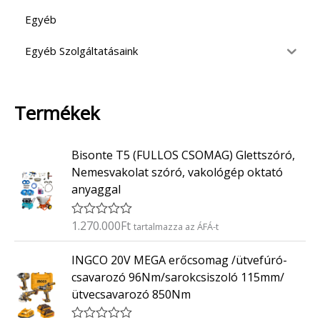
Egyéb
Egyéb Szolgáltatásaink
Termékek
Bisonte T5 (FULLOS CSOMAG) Glettszóró,
Nemesvakolat szóró, vakológép oktató
anyaggal
1.270.000
Ft
É
tartalmazza az ÁFÁ-t
r
t
INGCO 20V MEGA erőcsomag /ütvefúró-
é
k
csavarozó 96Nm/sarokcsiszoló 115mm/
e
ütvecsavarozó 850Nm
l
é
s