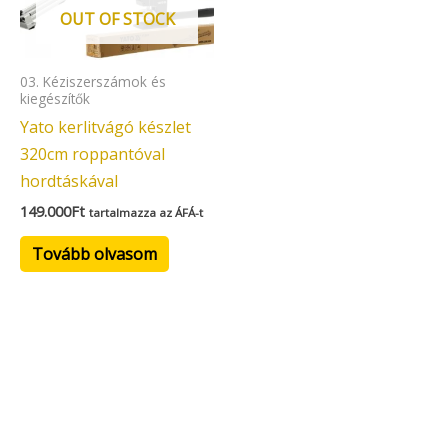
OUT OF STOCK
03. Kéziszerszámok és
kiegészítők
Yato kerlitvágó készlet
320cm roppantóval
hordtáskával
149.000
Ft
tartalmazza az ÁFÁ-t
Tovább olvasom