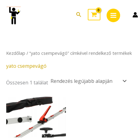
Skip
Main
to
Search
Menu
content
Kezdőlap
/ “yato csempevágó” címkével rendelkező termékek
yato csempevágó
Összesen 1 találat