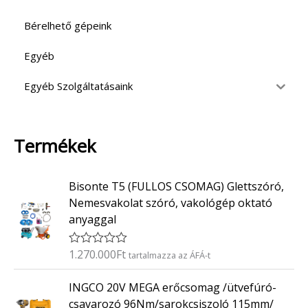
Bérelhető gépeink
Egyéb
Egyéb Szolgáltatásaink
Termékek
Bisonte T5 (FULLOS CSOMAG) Glettszóró,
Nemesvakolat szóró, vakológép oktató
anyaggal
1.270.000
Ft
É
tartalmazza az ÁFÁ-t
r
t
INGCO 20V MEGA erőcsomag /ütvefúró-
é
k
csavarozó 96Nm/sarokcsiszoló 115mm/