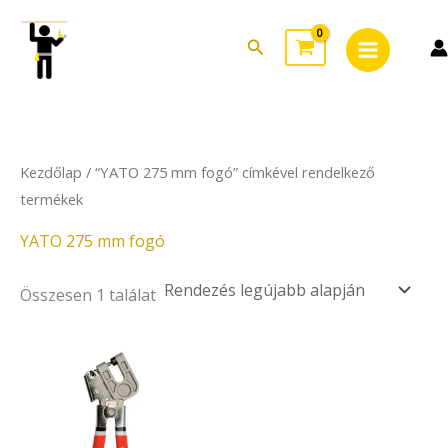
Skip
Main
to
Search
Menu
content
Kezdőlap
/ “YATO 275 mm fogó” címkével rendelkező
termékek
YATO 275 mm fogó
Összesen 1 találat