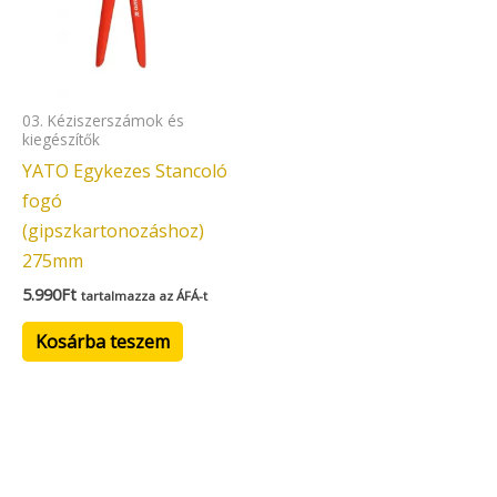
03. Kéziszerszámok és
kiegészítők
YATO Egykezes Stancoló
fogó
(gipszkartonozáshoz)
275mm
5.990
Ft
tartalmazza az ÁFÁ-t
Kosárba teszem