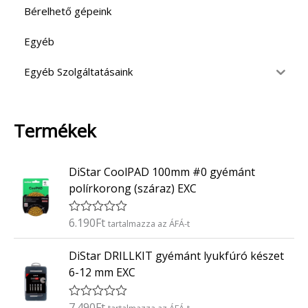
Bérelhető gépeink
Egyéb
Egyéb Szolgáltatásaink
Termékek
DiStar CoolPAD 100mm #0 gyémánt
polírkorong (száraz) EXC
6.190
Ft
É
tartalmazza az ÁFÁ-t
r
t
DiStar DRILLKIT gyémánt lyukfúró készet
é
k
6-12 mm EXC
e
l
é
7.490
Ft
É
tartalmazza az ÁFÁ-t