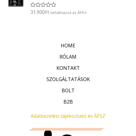
l
é
31.900
Ft
É
tartalmazza az ÁFÁ-t
s
r
:
t
0
é
/
k
5
e
l
HOME
é
s
:
RÓLAM
0
/
KONTAKT
5
SZOLGÁLTATÁSOK
BOLT
B2B
Adatkezelési tájékoztató és ÁFSZ