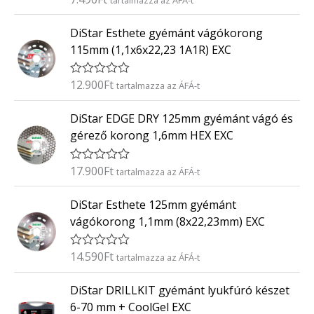
s
r
:
t
0
DiStar Esthete gyémánt vágókorong
é
/
k
5
115mm (1,1x6x22,23 1A1R) EXC
e
l
é
12.900
Ft
É
tartalmazza az ÁFÁ-t
s
r
:
t
0
DiStar EDGE DRY 125mm gyémánt vágó és
é
/
k
5
gérező korong 1,6mm HEX EXC
e
l
é
17.900
Ft
É
tartalmazza az ÁFÁ-t
s
r
:
t
0
DiStar Esthete 125mm gyémánt
é
/
k
5
vágókorong 1,1mm (8x22,23mm) EXC
e
l
é
14.590
Ft
É
tartalmazza az ÁFÁ-t
s
r
:
t
0
DiStar DRILLKIT gyémánt lyukfúró készet
é
/
k
5
6-70 mm + CoolGel EXC
e