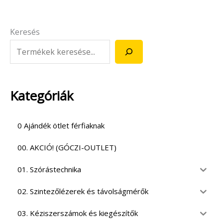
Keresés
Kategóriák
0 Ajándék ötlet férfiaknak
00. AKCIÓ! (GÓCZI-OUTLET)
01. Szórástechnika
02. Szintezőlézerek és távolságmérők
03. Kéziszerszámok és kiegészítők