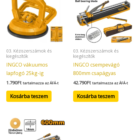
03. Kéziszerszámok és
03. Kéziszerszámok és
kiegészítők
kiegészítők
INGCO vákuumos
INGCO csempevágó
lapfogó 25kg-ig
800mm csapágyas
1.790
Ft
42.790
Ft
tartalmazza az ÁFÁ-t
tartalmazza az ÁFÁ-t
Kosárba teszem
Kosárba teszem