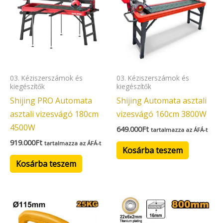
03. Kéziszerszámok és
03. Kéziszerszámok és
kiegészítők
kiegészítők
Shijing PRO Automata
Shijing Automata asztali
asztali vizesvágó 180cm
vizesvágó 160cm 3800W
4500W
649.000
Ft
tartalmazza az ÁFÁ-t
919.000
Ft
tartalmazza az ÁFÁ-t
Kosárba teszem
Kosárba teszem