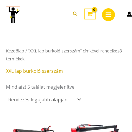
Sorted
Skip
Main
by
to
latest
Search
Menu
content
Kezdőlap
/ “XXL lap burkoló szerszám” címkével rendelkező
termékek
XXL lap burkoló szerszám
Mind a(z) 5 találat megjelenítve