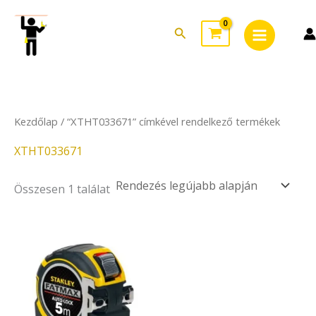
Skip
Main
to
Search
Menu
content
Kezdőlap
/ “XTHT033671” címkével rendelkező termékek
XTHT033671
Összesen 1 találat