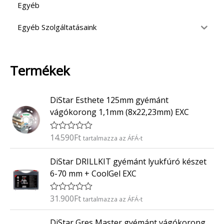
Egyéb
Egyéb Szolgáltatásaink
Termékek
DiStar Esthete 125mm gyémánt
vágókorong 1,1mm (8x22,23mm) EXC
14.590
Ft
É
tartalmazza az ÁFÁ-t
r
t
DiStar DRILLKIT gyémánt lyukfúró készet
é
k
6-70 mm + CoolGel EXC
e
l
é
31.900
Ft
É
tartalmazza az ÁFÁ-t
s
r
:
t
0
DiStar Gres Master gyémánt vágókorong
é