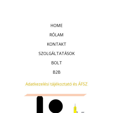
r
:
t
0
é
/
k
5
e
l
HOME
é
s
:
RÓLAM
0
/
KONTAKT
5
SZOLGÁLTATÁSOK
BOLT
B2B
Adatkezelési tájékoztató és ÁFSZ