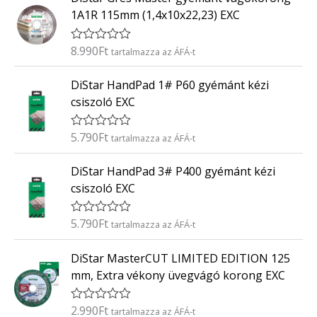
/
k
5
1A1R 115mm (1,4x10x22,23) EXC
e
l
é
8.990
Ft
É
tartalmazza az ÁFÁ-t
s
r
:
t
0
DiStar HandPad 1# P60 gyémánt kézi
é
/
k
5
csiszoló EXC
e
l
é
5.790
Ft
É
tartalmazza az ÁFÁ-t
s
r
:
t
0
DiStar HandPad 3# P400 gyémánt kézi
é
/
k
5
csiszoló EXC
e
l
é
5.790
Ft
É
tartalmazza az ÁFÁ-t
s
r
:
t
0
DiStar MasterCUT LIMITED EDITION 125
é
/
k
5
mm, Extra vékony üvegvágó korong EXC
e
l
é
2.990
Ft
É
tartalmazza az ÁFÁ-t
s