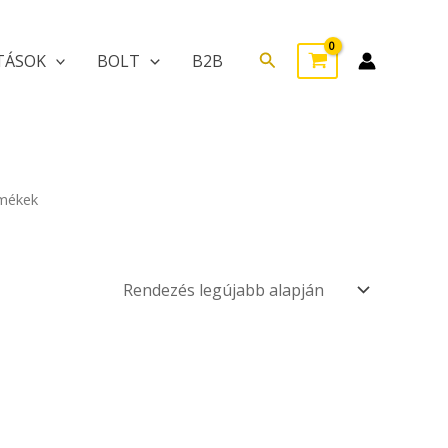
Search
TÁSOK
BOLT
B2B
rmékek