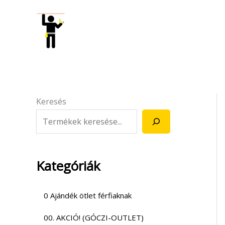
Skip
to
content
Keresés
Kategóriák
0 Ajándék ötlet férfiaknak
00. AKCIÓ! (GÓCZI-OUTLET)