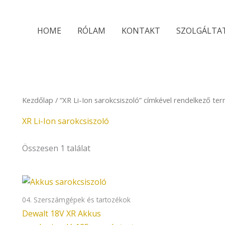
HOME
RÓLAM
KONTAKT
SZOLGÁLTA
Kezdőlap
/ “XR Li-Ion sarokcsiszoló” címkével rendelkező te
XR Li-Ion sarokcsiszoló
Összesen 1 találat
04. Szerszámgépek és tartozékok
Dewalt 18V XR Akkus