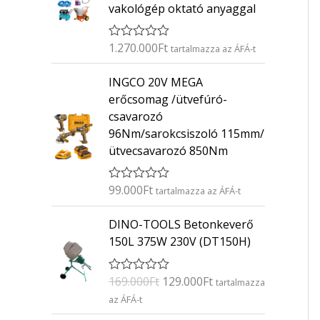
vakológép oktató anyaggal
1.270.000
Ft
É
tartalmazza az ÁFÁ-t
r
t
INGCO 20V MEGA
é
k
erőcsomag /ütvefúró-
e
csavarozó
l
é
96Nm/sarokcsiszoló 115mm/
s
ütvecsavarozó 850Nm
:
0
/
5
99.000
Ft
É
tartalmazza az ÁFÁ-t
r
t
O
C
DINO-TOOLS Betonkeverő
é
r
u
k
150L 375W 230V (DT150H)
e
i
r
l
g
r
é
169.000
Ft
129.000
Ft
É
s
tartalmazza
i
e
r
:
az ÁFÁ-t
n
n
t
0
é
/
a
t