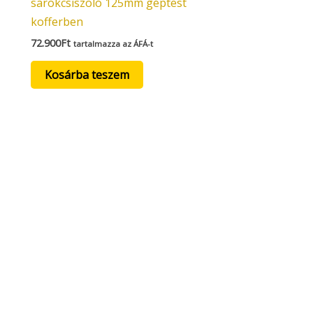
sarokcsiszoló 125mm géptest
kofferben
72.900
Ft
tartalmazza az ÁFÁ-t
Kosárba teszem