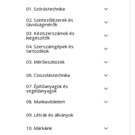
01. Szórástechnika
02. Szintezőlézerek és
távolságmérők
03. Kéziszerszámok és
kiegészítők
04. Szerszámgépek és
tartozékok
05. Mérőeszközök
06. Csiszolástechnika
07. Építőanyagok és
segédanyagok
08. Munkavédelem
09. Létrák és állványok
10. Márkáink