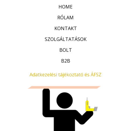
l
F
.
9
0
HOME
é
t
.
0
s
:
RÓLAM
.
0
0
0
0
F
/
KONTAKT
5
0
t
SZOLGÁLTATÁSOK
F
.
t
BOLT
.
B2B
Adatkezelési tájékoztató és ÁFSZ