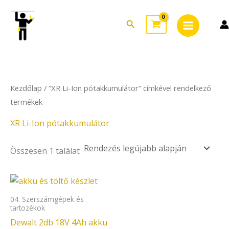
Skip
Main
to
Search
Menu
content
Kezdőlap
/ “XR Li-Ion pótakkumulátor” címkével rendelkező
termékek
XR Li-Ion pótakkumulátor
Összesen 1 találat
04. Szerszámgépek és
tartozékok
Dewalt 2db 18V 4Ah akku