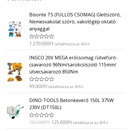
Bisonte T5 (FULLOS CSOMAG) Glettszóró,
Nemesvakolat szóró, vakológép oktató
anyaggal
1.270.000
Ft
É
tartalmazza az ÁFÁ-t
r
t
INGCO 20V MEGA erőcsomag /ütvefúró-
é
k
csavarozó 96Nm/sarokcsiszoló 115mm/
e
ütvecsavarozó 850Nm
l
é
s
:
99.000
Ft
É
tartalmazza az ÁFÁ-t
0
r
/
t
O
C
5
DINO-TOOLS Betonkeverő 150L 375W
é
r
u
k
230V (DT150L)
e
i
r
l
g
r
é
165.000
Ft
125.000
Ft
É
tartalmazza az ÁFÁ-t
s
i
e
r
: