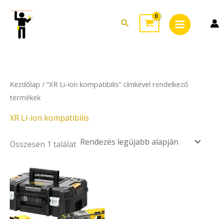
Skip
Main
to
Search
Menu
content
Kezdőlap
/ “XR Li-ion kompatibilis” címkével rendelkező
termékek
XR Li-ion kompatibilis
Összesen 1 találat