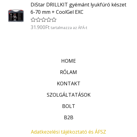
0
DiStar DRILLKIT gyémánt lyukfúró készet
é
/
k
5
6-70 mm + CoolGel EXC
e
l
é
31.900
Ft
É
tartalmazza az ÁFÁ-t
s
r
:
t
0
é
/
k
5
e
l
HOME
é
s
:
RÓLAM
0
/
KONTAKT
5
SZOLGÁLTATÁSOK
BOLT
B2B
Adatkezelési tájékoztató és ÁFSZ