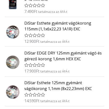
e
l
é
7.490
Ft
É
tartalmazza az ÁFÁ-t
s
r
:
t
0
DiStar Esthete gyémánt vágókorong
é
/
k
5
115mm (1,1x6x22,23 1A1R) EXC
e
l
é
12.900
Ft
É
tartalmazza az ÁFÁ-t
s
r
:
t
0
DiStar EDGE DRY 125mm gyémánt vágó és
é
/
k
5
gérező korong 1,6mm HEX EXC
e
l
é
17.900
Ft
É
tartalmazza az ÁFÁ-t
s
r
:
t
0
DiStar Esthete 125mm gyémánt
é
/
k
5
vágókorong 1,1mm (8x22,23mm) EXC
e
l
é
14.590
Ft
É
tartalmazza az ÁFÁ-t
s
r
:
t