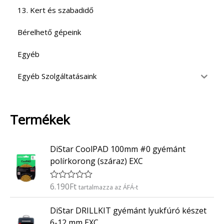
13. Kert és szabadidő
Bérelhető gépeink
Egyéb
Egyéb Szolgáltatásaink
Termékek
DiStar CoolPAD 100mm #0 gyémánt
polírkorong (száraz) EXC
6.190
Ft
É
tartalmazza az ÁFÁ-t
r
t
DiStar DRILLKIT gyémánt lyukfúró készet
é
k
6-12 mm EXC