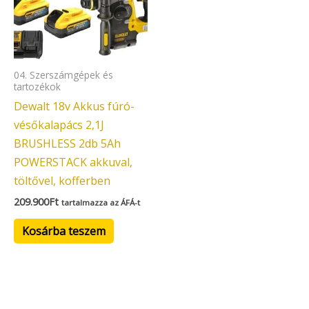
04. Szerszámgépek és
tartozékok
Dewalt 18v Akkus fúró-
vésőkalapács 2,1J
BRUSHLESS 2db 5Ah
POWERSTACK akkuval,
töltővel, kofferben
209.900
Ft
tartalmazza az ÁFÁ-t
Kosárba teszem