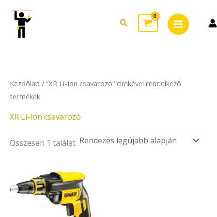
Skip
Main
to
Search
Menu
content
Kezdőlap
/ “XR Li-Ion csavarozó” címkével rendelkező
termékek
XR Li-Ion csavarozó
Összesen 1 találat