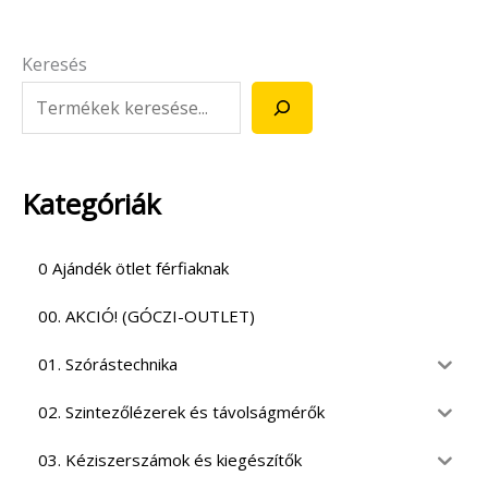
Keresés
Kategóriák
0 Ajándék ötlet férfiaknak
00. AKCIÓ! (GÓCZI-OUTLET)
01. Szórástechnika
02. Szintezőlézerek és távolságmérők
03. Kéziszerszámok és kiegészítők