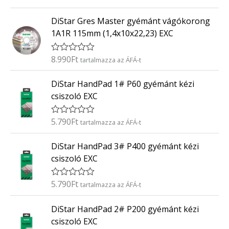
r
:
t
0
DiStar Gres Master gyémánt vágókorong
é
/
k
5
1A1R 115mm (1,4x10x22,23) EXC
e
l
é
8.990
Ft
É
tartalmazza az ÁFÁ-t
s
r
:
t
0
DiStar HandPad 1# P60 gyémánt kézi
é
/
k
5
csiszoló EXC
e
l
é
5.790
Ft
É
tartalmazza az ÁFÁ-t
s
r
:
t
0
DiStar HandPad 3# P400 gyémánt kézi
é
/
k
5
csiszoló EXC
e
l
é
5.790
Ft
É
tartalmazza az ÁFÁ-t
s
r
:
t
0
DiStar HandPad 2# P200 gyémánt kézi
é
/
k
5
csiszoló EXC
e