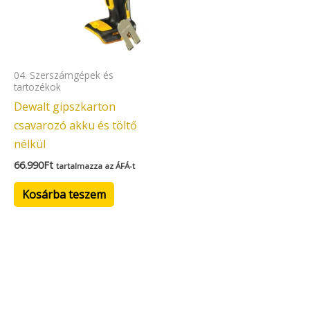
04. Szerszámgépek és
tartozékok
Dewalt gipszkarton
csavarozó akku és töltő
nélkül
66.990
Ft
tartalmazza az ÁFÁ-t
Kosárba teszem