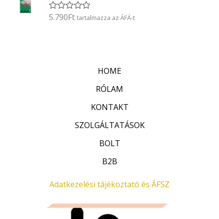
l
é
5.790
Ft
É
tartalmazza az ÁFÁ-t
s
r
:
t
0
é
/
k
5
e
l
HOME
é
s
:
RÓLAM
0
/
KONTAKT
5
SZOLGÁLTATÁSOK
BOLT
B2B
Adatkezelési tájékoztató és ÁFSZ