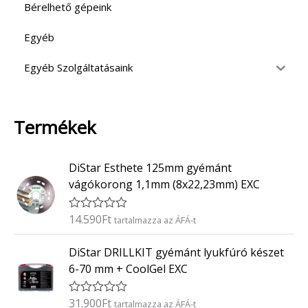
Bérelhető gépeink
Egyéb
Egyéb Szolgáltatásaink
Termékek
DiStar Esthete 125mm gyémánt
vágókorong 1,1mm (8x22,23mm) EXC
14.590
Ft
É
tartalmazza az ÁFÁ-t
r
t
DiStar DRILLKIT gyémánt lyukfúró készet
é
k
6-70 mm + CoolGel EXC
e
l
é
31.900
Ft
É
tartalmazza az ÁFÁ-t
s