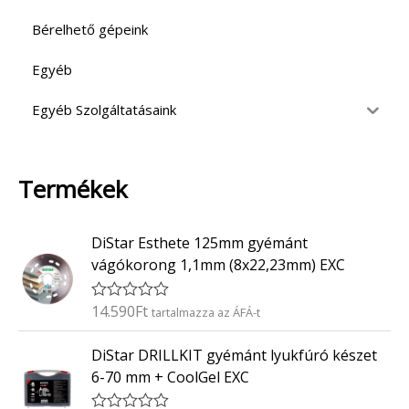
Bérelhető gépeink
Egyéb
Egyéb Szolgáltatásaink
Termékek
DiStar Esthete 125mm gyémánt
vágókorong 1,1mm (8x22,23mm) EXC
14.590
Ft
É
tartalmazza az ÁFÁ-t
r
t
DiStar DRILLKIT gyémánt lyukfúró készet
é
k
6-70 mm + CoolGel EXC
e
l