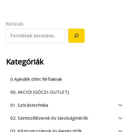
Keresés
Kategóriák
0 Ajándék ötlet férfiaknak
00. AKCIÓ! (GÓCZI-OUTLET)
01. Szórástechnika
02. Szintezőlézerek és távolságmérők
03. Kéziszerszámok és kiegészítők