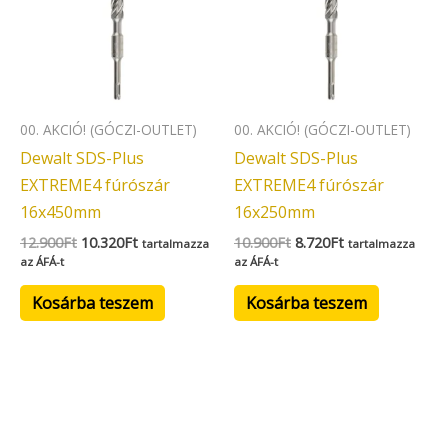
00. AKCIÓ! (GÓCZI-OUTLET)
00. AKCIÓ! (GÓCZI-OUTLET)
Dewalt SDS-Plus
Dewalt SDS-Plus
EXTREME4 fúrószár
EXTREME4 fúrószár
16x450mm
16x250mm
12.900
Ft
10.320
Ft
10.900
Ft
8.720
Ft
tartalmazza
tartalmazza
az ÁFÁ-t
az ÁFÁ-t
Kosárba teszem
Kosárba teszem