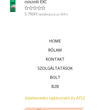
5
csiszoló EXC
e
l
é
5.790
Ft
É
tartalmazza az ÁFÁ-t
s
r
:
t
0
é
/
k
5
e
l
HOME
é
s
:
RÓLAM
0
/
KONTAKT
5
SZOLGÁLTATÁSOK
BOLT
B2B
Adatkezelési tájékoztató és ÁFSZ