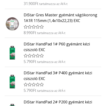
é
31.900
Ft
É
tartalmazza az ÁFÁ-t
s
r
:
t
0
DiStar Gres Master gyémánt vágókorong
é
/
k
5
1A1R 115mm (1,4x10x22,23) EXC
e
l
é
8.990
Ft
É
tartalmazza az ÁFÁ-t
s
r
:
t
0
DiStar HandPad 1# P60 gyémánt kézi
é
/
k
5
csiszoló EXC
e
l
é
5.790
Ft
É
tartalmazza az ÁFÁ-t
s
r
:
t
0
DiStar HandPad 3# P400 gyémánt kézi
é
/
k
5
csiszoló EXC
e
l
é
5.790
Ft
É
tartalmazza az ÁFÁ-t
s
r
:
t
0
DiStar HandPad 2# P200 gyémánt kézi
é
/
k