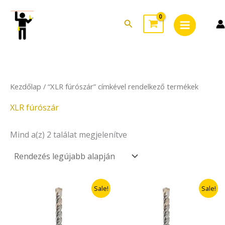
Sorted
Skip
Main
by
to
latest
Search
Menu
content
Kezdőlap
/ “XLR fúrószár” címkével rendelkező termékek
XLR fúrószár
Mind a(z) 2 találat megjelenítve
Original
Current
Original
Current
Sale!
Sale!
price
price
price
price
was:
is:
was:
is:
12.900Ft.
10.320Ft.
10.900Ft.
8.720Ft.