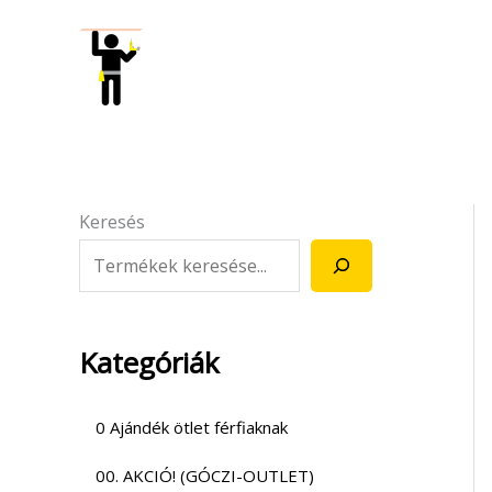
Skip
to
content
Keresés
Kategóriák
0 Ajándék ötlet férfiaknak
00. AKCIÓ! (GÓCZI-OUTLET)