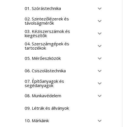
01. Szórástechnika
02. Szintezőlézerek és
távolságmérők
03. Kéziszerszámok és
kiegészítők
04. Szerszámgépek és
tartozékok
05. Mérőeszközök
06. Csiszolástechnika
07. Építőanyagok és
segédanyagok
08. Munkavédelem
09. Létrák és állványok
10. Márkáink