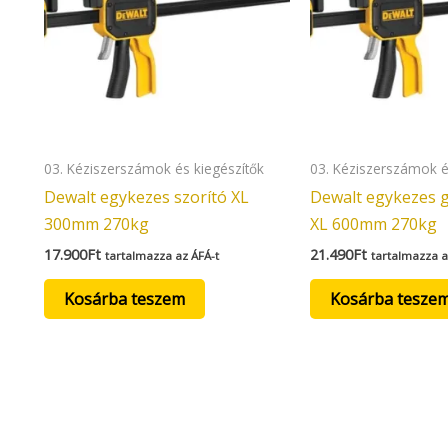
03. Kéziszerszámok és kiegészítők
03. Kéziszerszámok é
Dewalt egykezes szorító XL
Dewalt egykezes g
300mm 270kg
XL 600mm 270kg
17.900
Ft
21.490
Ft
tartalmazza az ÁFÁ-t
tartalmazza a
Kosárba teszem
Kosárba tesze