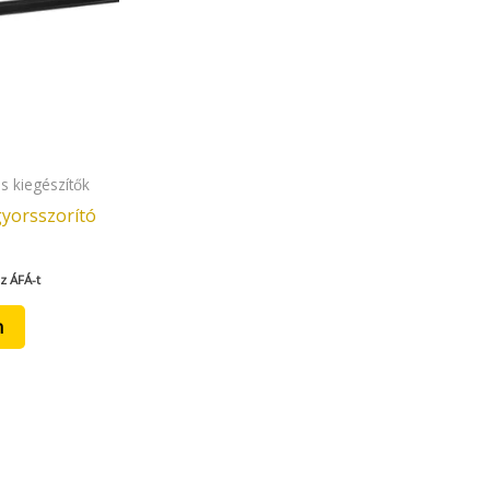
s kiegészítők
yorsszorító
z ÁFÁ-t
m