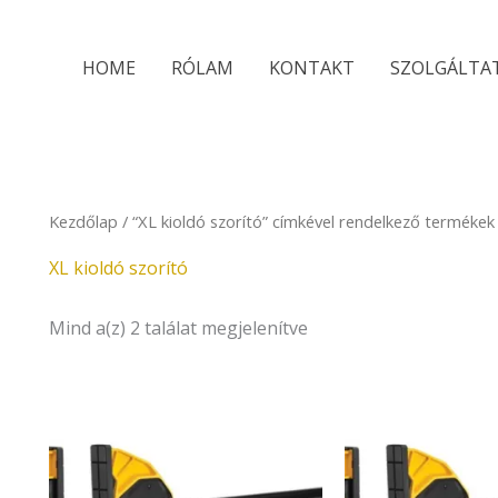
Sorted
by
latest
HOME
RÓLAM
KONTAKT
SZOLGÁLTA
Kezdőlap
/ “XL kioldó szorító” címkével rendelkező termékek
XL kioldó szorító
Mind a(z) 2 találat megjelenítve