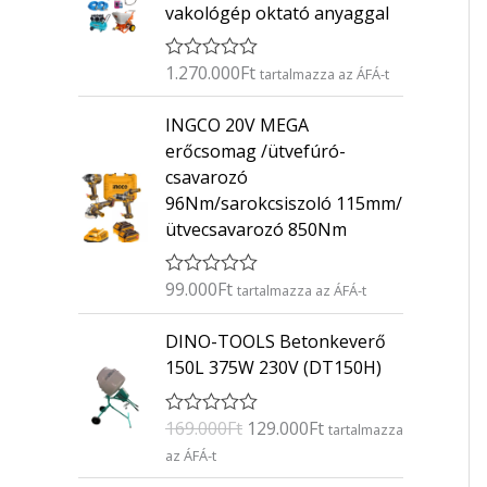
vakológép oktató anyaggal
1.270.000
Ft
É
tartalmazza az ÁFÁ-t
r
t
INGCO 20V MEGA
é
k
erőcsomag /ütvefúró-
e
csavarozó
l
é
96Nm/sarokcsiszoló 115mm/
s
ütvecsavarozó 850Nm
:
0
/
5
99.000
Ft
É
tartalmazza az ÁFÁ-t
r
t
O
C
DINO-TOOLS Betonkeverő
é
r
u
k
150L 375W 230V (DT150H)
e
i
r
l
g
r
é
169.000
Ft
129.000
Ft
É
s
tartalmazza
i
e
r
:
az ÁFÁ-t
n
n
t
0
é
/
a
t