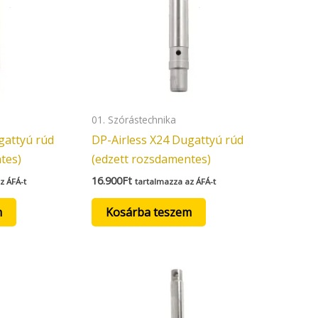
01. Szórástechnika
gattyú rúd
DP-Airless X24 Dugattyú rúd
tes)
(edzett rozsdamentes)
16.900
Ft
z ÁFÁ-t
tartalmazza az ÁFÁ-t
m
Kosárba teszem