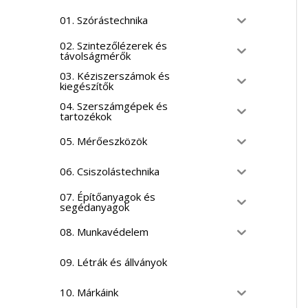
01. Szórástechnika
02. Szintezőlézerek és
távolságmérők
03. Kéziszerszámok és
kiegészítők
04. Szerszámgépek és
tartozékok
05. Mérőeszközök
06. Csiszolástechnika
07. Építőanyagok és
segédanyagok
08. Munkavédelem
09. Létrák és állványok
10. Márkáink