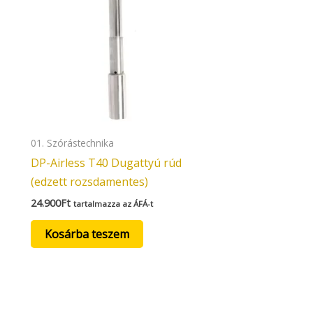
01. Szórástechnika
DP-Airless T40 Dugattyú rúd
(edzett rozsdamentes)
24.900
Ft
tartalmazza az ÁFÁ-t
Kosárba teszem