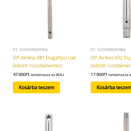
01. Szórástechnika
01. Szórástechnika
DP-Airless X81 Dugattyú rúd
DP-Airless X32 Du
(edzett rozsdamentes)
(edzett rozsdamen
47.900
Ft
17.900
Ft
tartalmazza az ÁFÁ-t
tartalmazza a
Kosárba teszem
Kosárba tesze