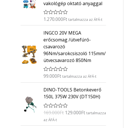
vakológép oktató anyaggal
1.270.000
Ft
É
tartalmazza az ÁFÁ-t
r
t
INGCO 20V MEGA
é
k
erőcsomag /ütvefúró-
e
csavarozó
l
é
96Nm/sarokcsiszoló 115mm/
s
ütvecsavarozó 850Nm
:
0
/
5
99.000
Ft
É
tartalmazza az ÁFÁ-t
r
t
O
C
DINO-TOOLS Betonkeverő
é
r
u
k
150L 375W 230V (DT150H)
e
i
r
l
g
r
é
169.000
Ft
129.000
Ft
É
s
tartalmazza
i
e
r
:
az ÁFÁ-t
n
n
t
0
é
/
a
t