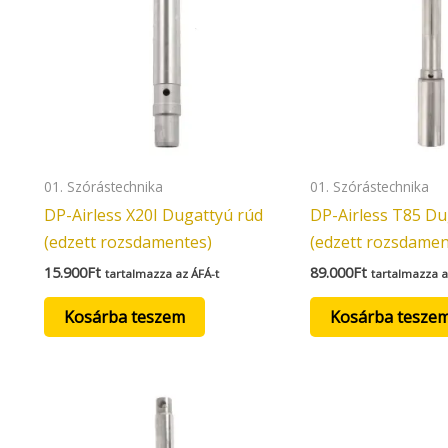
01. Szórástechnika
01. Szórástechnika
DP-Airless X20I Dugattyú rúd
DP-Airless T85 Du
(edzett rozsdamentes)
(edzett rozsdamen
15.900
Ft
89.000
Ft
tartalmazza az ÁFÁ-t
tartalmazza a
Kosárba teszem
Kosárba tesze