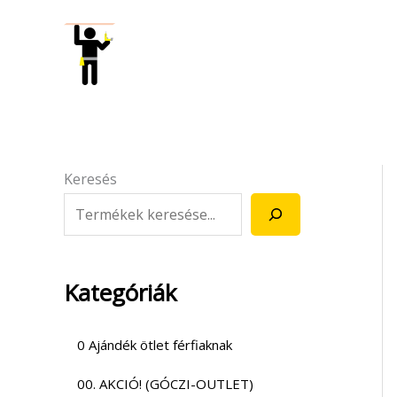
Skip
to
content
Keresés
Kategóriák
0 Ajándék ötlet férfiaknak
00. AKCIÓ! (GÓCZI-OUTLET)