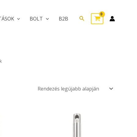
Search
TÁSOK
BOLT
B2B
k