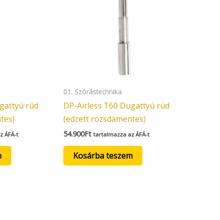
01. Szórástechnika
gattyú rúd
DP-Airless T60 Dugattyú rúd
tes)
(edzett rozsdamentes)
54.900
Ft
z ÁFÁ-t
tartalmazza az ÁFÁ-t
m
Kosárba teszem