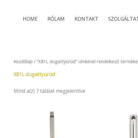
Sorted
by
latest
HOME
RÓLAM
KONTAKT
SZOLGÁLTA
Kezdőlap
/ “X81L dugattyúrúd” címkével rendelkező terméke
X81L dugattyúrúd
Mind a(z) 7 találat megjelenítve