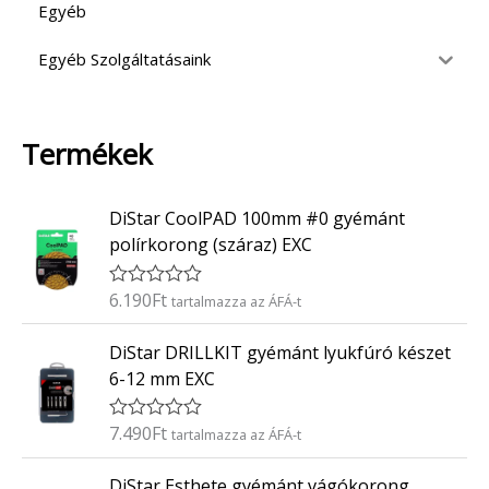
Egyéb
Egyéb Szolgáltatásaink
Termékek
DiStar CoolPAD 100mm #0 gyémánt
polírkorong (száraz) EXC
6.190
Ft
É
tartalmazza az ÁFÁ-t
r
t
DiStar DRILLKIT gyémánt lyukfúró készet
é
k
6-12 mm EXC
e
l
é
7.490
Ft
É
tartalmazza az ÁFÁ-t
s
r
:
t
0
DiStar Esthete gyémánt vágókorong
é