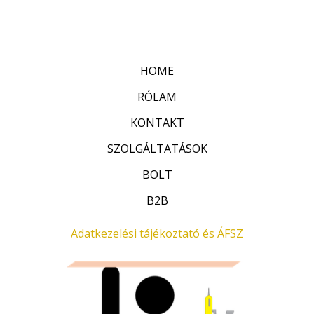
r
:
t
0
é
/
k
5
e
l
HOME
é
s
:
RÓLAM
0
/
KONTAKT
5
SZOLGÁLTATÁSOK
BOLT
B2B
Adatkezelési tájékoztató és ÁFSZ