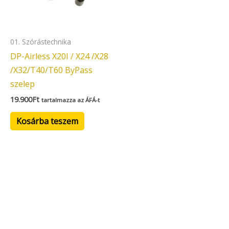
01. Szórástechnika
DP-Airless X20I / X24 /X28
/X32/T40/T60 ByPass
szelep
19.900
Ft
tartalmazza az ÁFÁ-t
Kosárba teszem