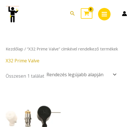
Skip
Main
to
Search
Menu
content
Kezdőlap
/ “X32 Prime Valve” címkével rendelkező termékek
X32 Prime Valve
Összesen 1 találat