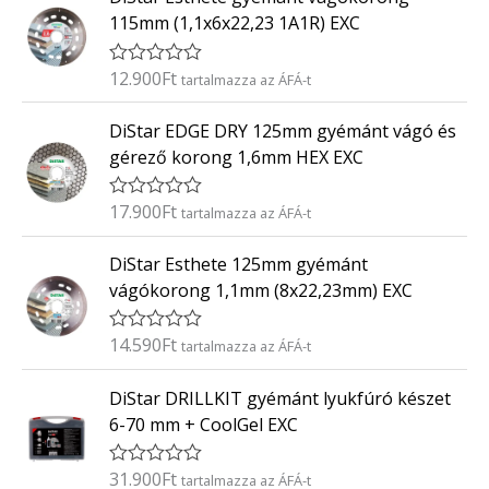
/
k
5
115mm (1,1x6x22,23 1A1R) EXC
e
l
é
12.900
Ft
É
tartalmazza az ÁFÁ-t
s
r
:
t
0
DiStar EDGE DRY 125mm gyémánt vágó és
é
/
k
5
gérező korong 1,6mm HEX EXC
e
l
é
17.900
Ft
É
tartalmazza az ÁFÁ-t
s
r
:
t
0
DiStar Esthete 125mm gyémánt
é
/
k
5
vágókorong 1,1mm (8x22,23mm) EXC
e
l
é
14.590
Ft
É
tartalmazza az ÁFÁ-t
s
r
:
t
0
DiStar DRILLKIT gyémánt lyukfúró készet
é
/
k
5
6-70 mm + CoolGel EXC
e
l
é
31.900
Ft
É
tartalmazza az ÁFÁ-t
s