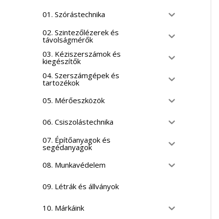
01. Szórástechnika
02. Szintezőlézerek és
távolságmérők
03. Kéziszerszámok és
kiegészítők
04. Szerszámgépek és
tartozékok
05. Mérőeszközök
06. Csiszolástechnika
07. Építőanyagok és
segédanyagok
08. Munkavédelem
09. Létrák és állványok
10. Márkáink