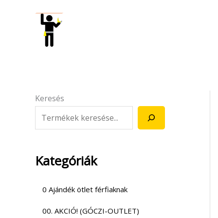
Skip
to
content
Keresés
Kategóriák
0 Ajándék ötlet férfiaknak
00. AKCIÓ! (GÓCZI-OUTLET)