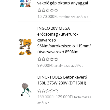
vakológép oktató anyaggal
1.270.000
Ft
É
tartalmazza az ÁFÁ-t
r
t
INGCO 20V MEGA
é
k
erőcsomag /ütvefúró-
e
csavarozó
l
é
96Nm/sarokcsiszoló 115mm/
s
ütvecsavarozó 850Nm
:
0
/
5
99.000
Ft
É
tartalmazza az ÁFÁ-t
r
t
O
C
DINO-TOOLS Betonkeverő
é
r
u
k
150L 375W 230V (DT150H)
e
i
r
l
g
r
é
169.000
Ft
129.000
Ft
É
s
tartalmazza
i
e
r
:
az ÁFÁ-t
n
n
t
0
é
/
a
t