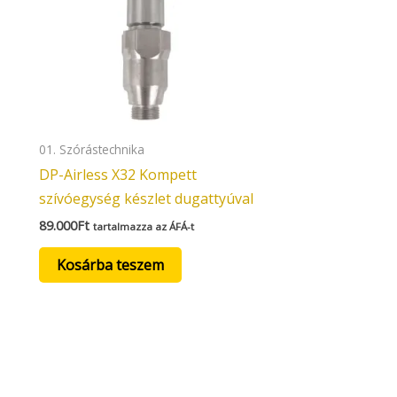
01. Szórástechnika
DP-Airless X32 Kompett
szívóegység készlet dugattyúval
89.000
Ft
tartalmazza az ÁFÁ-t
Kosárba teszem