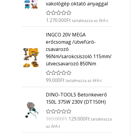
vakológép oktató anyaggal
1.270.000
Ft
É
tartalmazza az ÁFÁ-t
r
t
INGCO 20V MEGA
é
k
erőcsomag /ütvefúró-
e
csavarozó
l
é
96Nm/sarokcsiszoló 115mm/
s
ütvecsavarozó 850Nm
:
0
/
5
99.000
Ft
É
tartalmazza az ÁFÁ-t
r
t
O
C
DINO-TOOLS Betonkeverő
é
r
u
k
150L 375W 230V (DT150H)
e
i
r
l
g
r
é
169.000
Ft
129.000
Ft
É
s
tartalmazza
i
e
r
:
az ÁFÁ-t
n
n
t
0
é
/
a
t