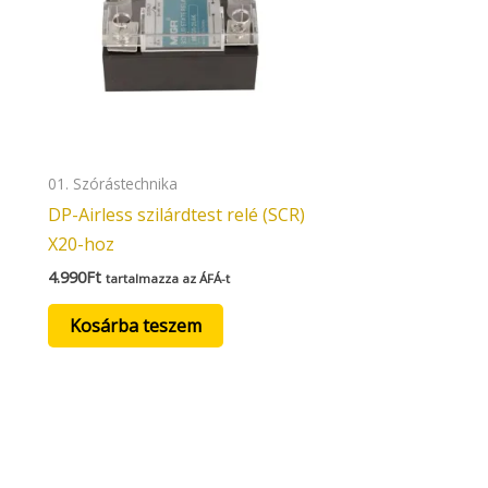
01. Szórástechnika
DP-Airless szilárdtest relé (SCR)
X20-hoz
4.990
Ft
tartalmazza az ÁFÁ-t
Kosárba teszem