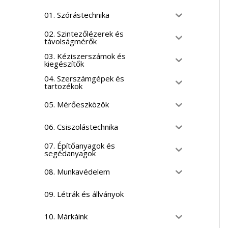
01. Szórástechnika
02. Szintezőlézerek és
távolságmérők
03. Kéziszerszámok és
kiegészítők
04. Szerszámgépek és
tartozékok
05. Mérőeszközök
06. Csiszolástechnika
07. Építőanyagok és
segédanyagok
08. Munkavédelem
09. Létrák és állványok
10. Márkáink