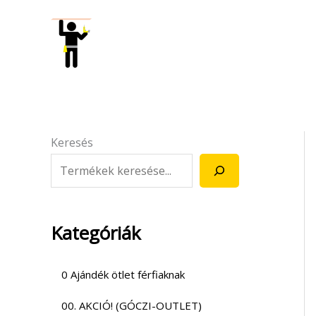
Skip
to
content
Keresés
Kategóriák
0 Ajándék ötlet férfiaknak
00. AKCIÓ! (GÓCZI-OUTLET)