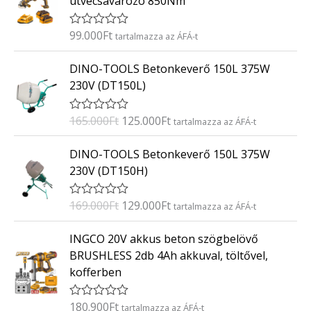
ütvecsavarozó 850Nm
é
s
:
99.000
Ft
É
tartalmazza az ÁFÁ-t
0
r
/
t
O
C
5
DINO-TOOLS Betonkeverő 150L 375W
é
r
u
k
230V (DT150L)
e
i
r
l
g
r
é
165.000
Ft
125.000
Ft
É
tartalmazza az ÁFÁ-t
s
i
e
r
:
t
n
n
O
C
0
DINO-TOOLS Betonkeverő 150L 375W
é
/
a
t
r
u
k
5
230V (DT150H)
e
l
p
i
r
l
p
r
g
r
é
169.000
Ft
129.000
Ft
É
tartalmazza az ÁFÁ-t
s
r
i
i
e
r
:
i
c
t
n
n
0
INGCO 20V akkus beton szögbelövő
é
/
c
e
a
t
k
5
BRUSHLESS 2db 4Ah akkuval, töltővel,
e
i
e
l
p
kofferben
l
w
s
p
r
é
a
:
s
r
i
:
180.900
Ft
É
tartalmazza az ÁFÁ-t