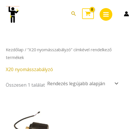
Skip
Main
to
Search
Menu
content
Kezdőlap
/ “X20 nyomásszabályzó” címkével rendelkező
termékek
X20 nyomásszabályzó
Összesen 1 találat