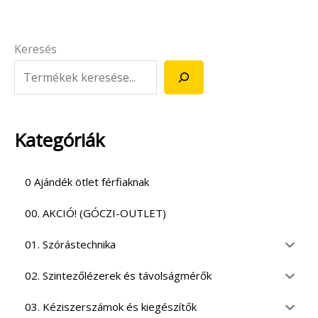
Keresés
Kategóriák
0 Ajándék ötlet férfiaknak
00. AKCIÓ! (GÓCZI-OUTLET)
01. Szórástechnika
02. Szintezőlézerek és távolságmérők
03. Kéziszerszámok és kiegészítők