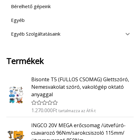
Bérelhető gépeink
Egyéb
Egyéb Szolgáltatásaink
Termékek
Bisonte T5 (FULLOS CSOMAG) Glettszóró,
Nemesvakolat szóró, vakológép oktató
anyaggal
1.270.000
Ft
É
tartalmazza az ÁFÁ-t
r
t
INGCO 20V MEGA erőcsomag /ütvefúró-
é
k
csavarozó 96Nm/sarokcsiszoló 115mm/
e
l