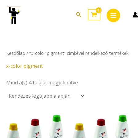
Sorted
Skip
Main
by
to
latest
Search
Menu
content
Kezdőlap
/ “x-color pigment” címkével rendelkező termékek
x-color pigment
Mind a(z) 4 találat megjelenítve