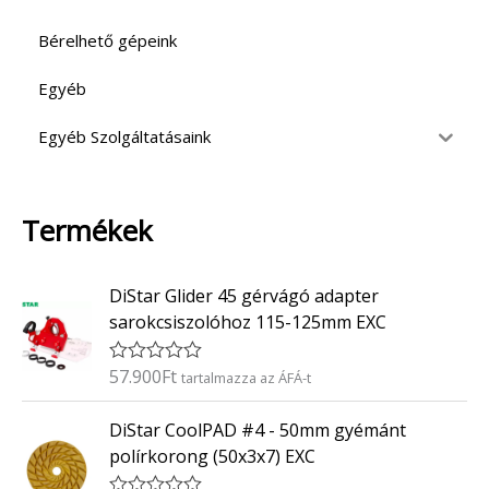
Bérelhető gépeink
Egyéb
Egyéb Szolgáltatásaink
Termékek
DiStar Glider 45 gérvágó adapter
sarokcsiszolóhoz 115-125mm EXC
57.900
Ft
É
tartalmazza az ÁFÁ-t
r
t
DiStar CoolPAD #4 - 50mm gyémánt
é
k
polírkorong (50x3x7) EXC
e
l