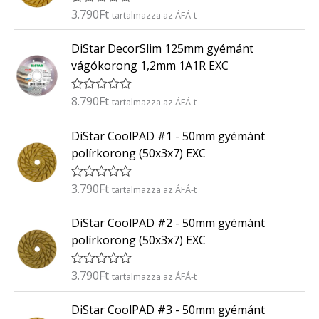
é
3.790
Ft
É
tartalmazza az ÁFÁ-t
s
r
:
t
0
DiStar DecorSlim 125mm gyémánt
é
/
k
5
vágókorong 1,2mm 1A1R EXC
e
l
é
8.790
Ft
É
tartalmazza az ÁFÁ-t
s
r
:
t
0
DiStar CoolPAD #1 - 50mm gyémánt
é
/
k
5
polírkorong (50x3x7) EXC
e
l
é
3.790
Ft
É
tartalmazza az ÁFÁ-t
s
r
:
t
0
DiStar CoolPAD #2 - 50mm gyémánt
é
/
k
5
polírkorong (50x3x7) EXC
e
l
é
3.790
Ft
É
tartalmazza az ÁFÁ-t
s
r
:
t
0
DiStar CoolPAD #3 - 50mm gyémánt
é
/