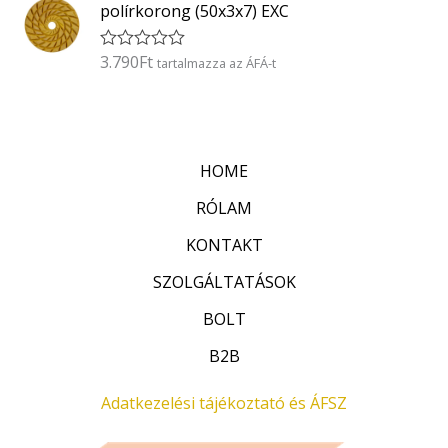
k
5
polírkorong (50x3x7) EXC
e
l
é
3.790
Ft
É
tartalmazza az ÁFÁ-t
s
r
:
t
0
é
/
k
5
e
l
HOME
é
s
:
RÓLAM
0
/
KONTAKT
5
SZOLGÁLTATÁSOK
BOLT
B2B
Adatkezelési tájékoztató és ÁFSZ