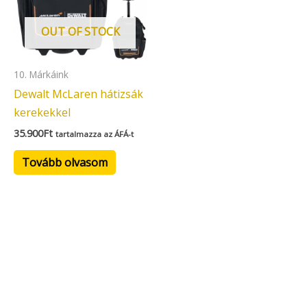
OUT OF STOCK
10. Márkáink
Dewalt McLaren hátizsák
kerekekkel
35.900
Ft
tartalmazza az ÁFÁ-t
Tovább olvasom