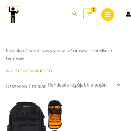
Skip
Main
to
Search
Menu
content
Kezdőlap
/ “würth szerszámtartó” címkével rendelkező
termékek
würth szerszámtartó
Összesen 1 találat