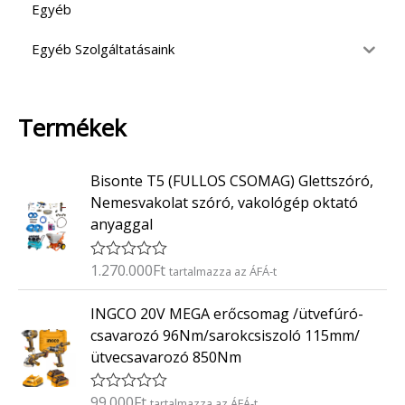
Egyéb
Egyéb Szolgáltatásaink
Termékek
Bisonte T5 (FULLOS CSOMAG) Glettszóró,
Nemesvakolat szóró, vakológép oktató
anyaggal
1.270.000
Ft
É
tartalmazza az ÁFÁ-t
r
t
INGCO 20V MEGA erőcsomag /ütvefúró-
é
k
csavarozó 96Nm/sarokcsiszoló 115mm/
e
ütvecsavarozó 850Nm
l
é
s
:
99.000
Ft
É
tartalmazza az ÁFÁ-t