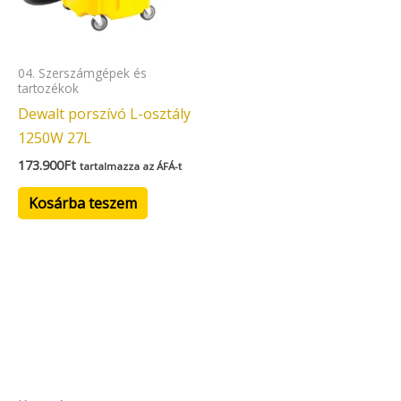
04. Szerszámgépek és
tartozékok
Dewalt porszívó L-osztály
1250W 27L
173.900
Ft
tartalmazza az ÁFÁ-t
Kosárba teszem