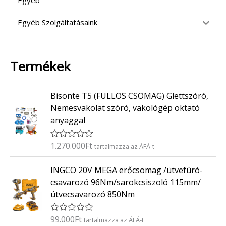
Egyéb
Egyéb Szolgáltatásaink
Termékek
Bisonte T5 (FULLOS CSOMAG) Glettszóró,
Nemesvakolat szóró, vakológép oktató
anyaggal
1.270.000
Ft
É
tartalmazza az ÁFÁ-t
r
t
INGCO 20V MEGA erőcsomag /ütvefúró-
é
k
csavarozó 96Nm/sarokcsiszoló 115mm/
e
ütvecsavarozó 850Nm
l
é
s
:
99.000
Ft
É
tartalmazza az ÁFÁ-t
0