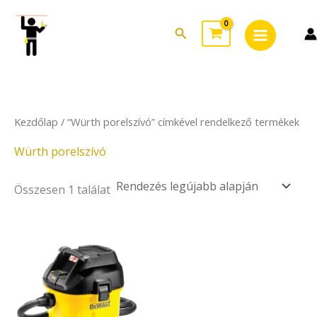
Skip
Main
to
Search
Menu
content
Kezdőlap
/ “Würth porelszívó” címkével rendelkező termékek
Würth porelszívó
Összesen 1 találat