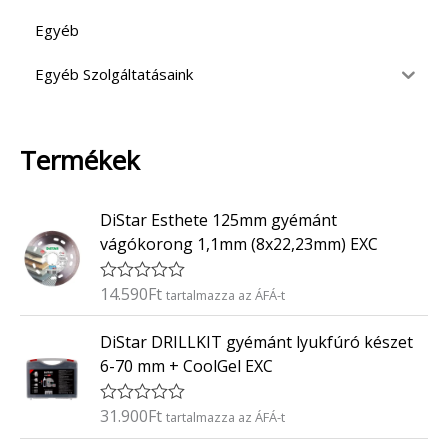
Egyéb
Egyéb Szolgáltatásaink
Termékek
DiStar Esthete 125mm gyémánt
vágókorong 1,1mm (8x22,23mm) EXC
14.590
Ft
É
tartalmazza az ÁFÁ-t
r
t
DiStar DRILLKIT gyémánt lyukfúró készet
é
k
6-70 mm + CoolGel EXC
e
l
é
31.900
Ft
É
tartalmazza az ÁFÁ-t
s
r
:
t