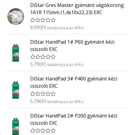
0
DiStar Gres Master gyémánt vágókorong
é
/
k
5
1A1R 115mm (1,4x10x22,23) EXC
e
l
é
8.990
Ft
É
tartalmazza az ÁFÁ-t
s
r
:
t
0
DiStar HandPad 1# P60 gyémánt kézi
é
/
k
5
csiszoló EXC
e
l
é
5.790
Ft
É
tartalmazza az ÁFÁ-t
s
r
:
t
0
DiStar HandPad 3# P400 gyémánt kézi
é
/
k
5
csiszoló EXC
e
l
é
5.790
Ft
É
tartalmazza az ÁFÁ-t
s
r
:
t
0
DiStar HandPad 2# P200 gyémánt kézi
é
/
k
5
csiszoló EXC
e
l
é