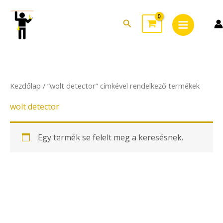
Skip
Main
to
Search
Menu
content
Kezdőlap
/ “wolt detector” címkével rendelkező termékek
wolt detector
Egy termék se felelt meg a keresésnek.