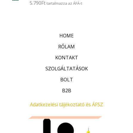
5.790
Ft
É
tartalmazza az ÁFÁ-t
s
r
:
t
0
é
/
k
5
e
l
HOME
é
s
:
RÓLAM
0
/
KONTAKT
5
SZOLGÁLTATÁSOK
BOLT
B2B
Adatkezelési tájékoztató és ÁFSZ