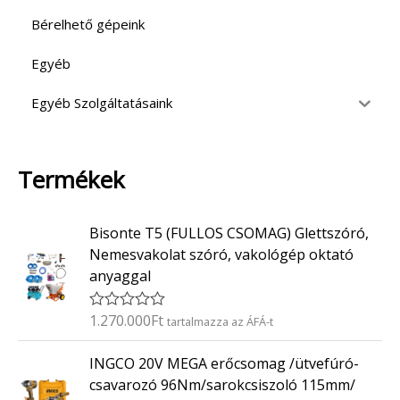
Bérelhető gépeink
Egyéb
Egyéb Szolgáltatásaink
Termékek
Bisonte T5 (FULLOS CSOMAG) Glettszóró,
Nemesvakolat szóró, vakológép oktató
anyaggal
1.270.000
Ft
É
tartalmazza az ÁFÁ-t
r
t
INGCO 20V MEGA erőcsomag /ütvefúró-
é
k
csavarozó 96Nm/sarokcsiszoló 115mm/
e