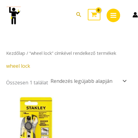
Skip
Main
to
Search
Menu
content
Kezdőlap
/ “wheel lock” címkével rendelkező termékek
wheel lock
Összesen 1 találat