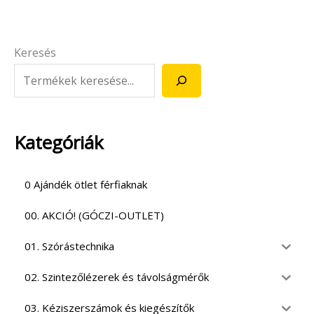
Keresés
Kategóriák
0 Ajándék ötlet férfiaknak
00. AKCIÓ! (GÓCZI-OUTLET)
01. Szórástechnika
02. Szintezőlézerek és távolságmérők
03. Kéziszerszámok és kiegészítők