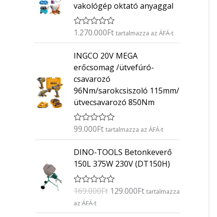
vakológép oktató anyaggal
1.270.000
Ft
É
tartalmazza az ÁFÁ-t
r
t
INGCO 20V MEGA
é
k
erőcsomag /ütvefúró-
e
csavarozó
l
é
96Nm/sarokcsiszoló 115mm/
s
ütvecsavarozó 850Nm
:
0
/
5
99.000
Ft
É
tartalmazza az ÁFÁ-t
r
t
O
C
DINO-TOOLS Betonkeverő
é
r
u
k
150L 375W 230V (DT150H)
e
i
r
l
g
r
é
169.000
Ft
129.000
Ft
É
s
tartalmazza
i
e
r
:
az ÁFÁ-t
n
n
t
0
é
/
a
t