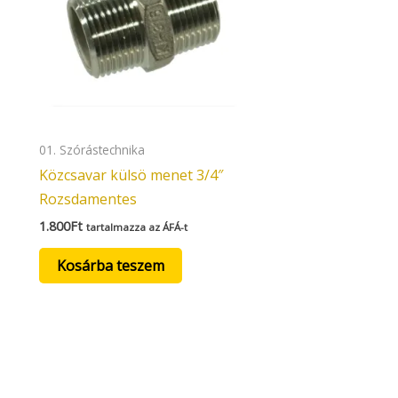
01. Szórástechnika
Közcsavar külsö menet 3/4″
Rozsdamentes
1.800
Ft
tartalmazza az ÁFÁ-t
Kosárba teszem