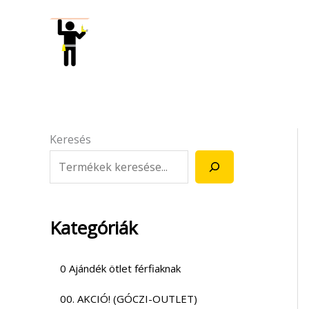
Skip
to
content
Keresés
Kategóriák
0 Ajándék ötlet férfiaknak
00. AKCIÓ! (GÓCZI-OUTLET)