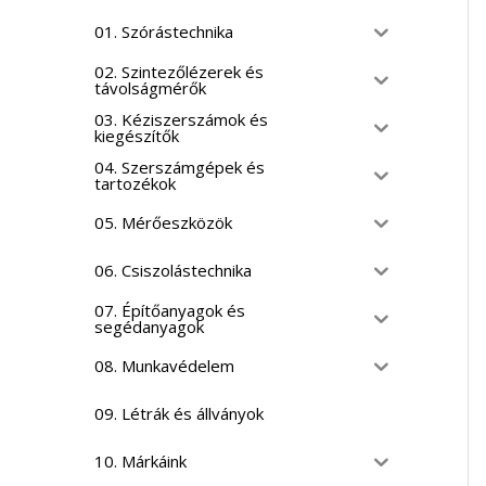
01. Szórástechnika
02. Szintezőlézerek és
távolságmérők
03. Kéziszerszámok és
kiegészítők
04. Szerszámgépek és
tartozékok
05. Mérőeszközök
06. Csiszolástechnika
07. Építőanyagok és
segédanyagok
08. Munkavédelem
09. Létrák és állványok
10. Márkáink