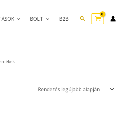
Search
TÁSOK
BOLT
B2B
ermékek