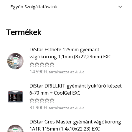
Egyéb Szolgáltatásaink
Termékek
DiStar Esthete 125mm gyémánt
vágókorong 1,1mm (8x22,23mm) EXC
14.590
Ft
É
tartalmazza az ÁFÁ-t
r
t
DiStar DRILLKIT gyémánt lyukfúró készet
é
k
6-70 mm + CoolGel EXC
e
l
é
31.900
Ft
É
tartalmazza az ÁFÁ-t
s
r
:
t
0
DiStar Gres Master gyémánt vágókorong
é
/
k
5
1A1R 115mm (1,4x10x22,23) EXC
e