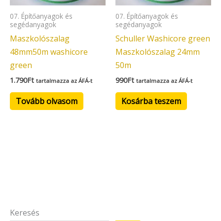
07. Építőanyagok és
07. Építőanyagok és
segédanyagok
segédanyagok
Maszkolószalag
Schuller Washicore green
48mm50m washicore
Maszkolószalag 24mm
green
50m
1.790
Ft
990
Ft
tartalmazza az ÁFÁ-t
tartalmazza az ÁFÁ-t
Tovább olvasom
Kosárba teszem
Keresés