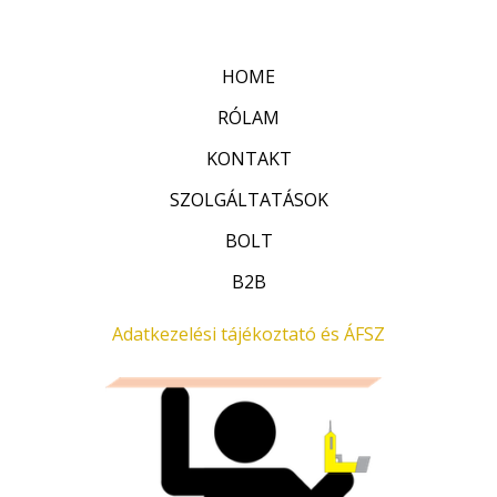
é
/
k
5
e
l
HOME
é
s
:
RÓLAM
0
/
KONTAKT
5
SZOLGÁLTATÁSOK
BOLT
B2B
Adatkezelési tájékoztató és ÁFSZ