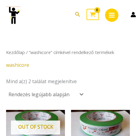
Sorted
Skip
Main
by
to
latest
Search
Menu
content
Kezdőlap
/ “washicore” címkével rendelkező termékek
washicore
Mind a(z) 2 találat megjelenítve
OUT OF STOCK