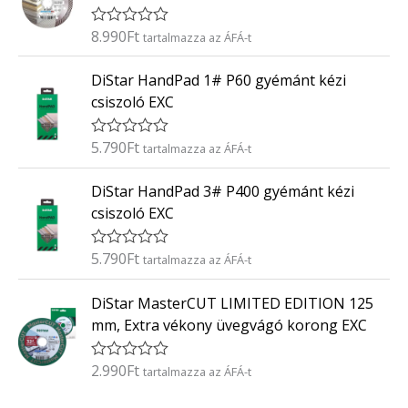
l
é
8.990
Ft
É
tartalmazza az ÁFÁ-t
s
r
:
t
0
DiStar HandPad 1# P60 gyémánt kézi
é
/
k
5
csiszoló EXC
e
l
é
5.790
Ft
É
tartalmazza az ÁFÁ-t
s
r
:
t
0
DiStar HandPad 3# P400 gyémánt kézi
é
/
k
5
csiszoló EXC
e
l
é
5.790
Ft
É
tartalmazza az ÁFÁ-t
s
r
:
t
0
DiStar MasterCUT LIMITED EDITION 125
é
/
k
5
mm, Extra vékony üvegvágó korong EXC
e
l
é
2.990
Ft
É
tartalmazza az ÁFÁ-t
s
r
:
t
0