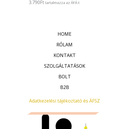
3.790
Ft
É
tartalmazza az ÁFÁ-t
s
r
:
t
0
é
/
k
5
e
l
HOME
é
s
:
RÓLAM
0
/
KONTAKT
5
SZOLGÁLTATÁSOK
BOLT
B2B
Adatkezelési tájékoztató és ÁFSZ