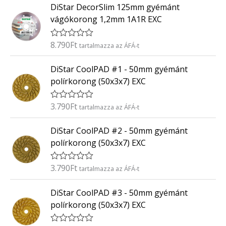
0
DiStar DecorSlim 125mm gyémánt
é
/
k
5
vágókorong 1,2mm 1A1R EXC
e
l
é
8.790
Ft
É
tartalmazza az ÁFÁ-t
s
r
:
t
0
DiStar CoolPAD #1 - 50mm gyémánt
é
/
k
5
polírkorong (50x3x7) EXC
e
l
é
3.790
Ft
É
tartalmazza az ÁFÁ-t
s
r
:
t
0
DiStar CoolPAD #2 - 50mm gyémánt
é
/
k
5
polírkorong (50x3x7) EXC
e
l
é
3.790
Ft
É
tartalmazza az ÁFÁ-t
s
r
:
t
0
DiStar CoolPAD #3 - 50mm gyémánt
é
/
k
5
polírkorong (50x3x7) EXC
e
l
é