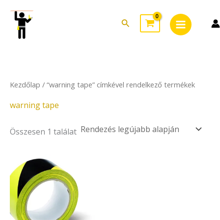
Skip
Main
to
Search
Menu
content
Kezdőlap
/ “warning tape” címkével rendelkező termékek
warning tape
Összesen 1 találat