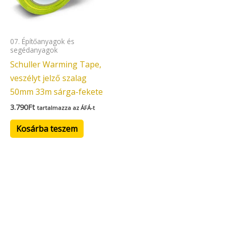
07. Építőanyagok és
segédanyagok
Schuller Warming Tape,
veszélyt jelző szalag
50mm 33m sárga-fekete
3.790
Ft
tartalmazza az ÁFÁ-t
Kosárba teszem