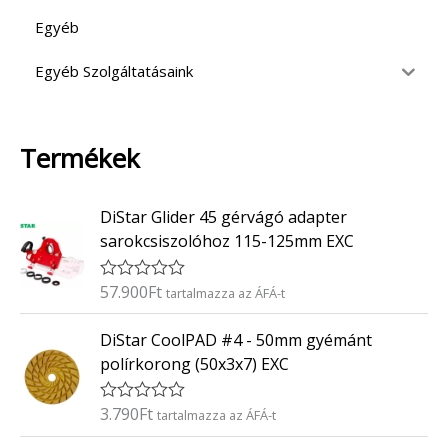
Egyéb
Egyéb Szolgáltatásaink
Termékek
DiStar Glider 45 gérvágó adapter
sarokcsiszolóhoz 115-125mm EXC
57.900
Ft
É
tartalmazza az ÁFÁ-t
r
t
DiStar CoolPAD #4 - 50mm gyémánt
é
k
polírkorong (50x3x7) EXC
e
l
é
3.790
Ft
É
tartalmazza az ÁFÁ-t
s
r
:
t