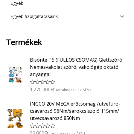
Egyéb
Egyéb Szolgáltatásaink
Termékek
Bisonte T5 (FULLOS CSOMAG) Glettszóró,
Nemesvakolat szóró, vakológép oktató
anyaggal
1.270.000
Ft
É
tartalmazza az ÁFÁ-t
r
t
INGCO 20V MEGA erőcsomag /ütvefúró-
é
k
csavarozó 96Nm/sarokcsiszoló 115mm/
e
ütvecsavarozó 850Nm
l
é
s
:
99.000
Ft
É
tartalmazza az ÁFÁ-t