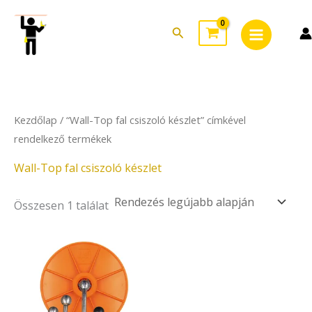
Skip
Main
to
Search
Menu
content
Kezdőlap
/ “Wall-Top fal csiszoló készlet” címkével
rendelkező termékek
Wall-Top fal csiszoló készlet
Összesen 1 találat