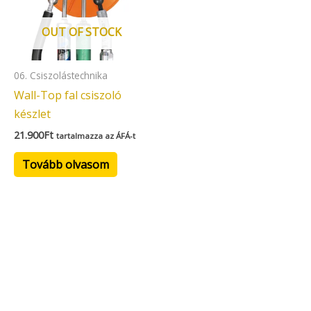
OUT OF STOCK
06. Csiszolástechnika
Wall-Top fal csiszoló
készlet
21.900
Ft
tartalmazza az ÁFÁ-t
Tovább olvasom