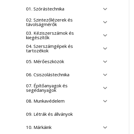
01. Szórástechnika
02. Szintezőlézerek és
távolságmérők
03. Kéziszerszámok és
kiegészítők
04. Szerszámgépek és
tartozékok
05. Mérőeszközök
06. Csiszolástechnika
07. Építőanyagok és
segédanyagok
08. Munkavédelem
09. Létrák és állványok
10. Márkáink