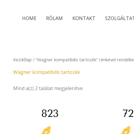
Sorted
by
latest
HOME
RÓLAM
KONTAKT
SZOLGÁLTA
Kezdőlap
/ “Wagner kompatibilis tartozék” címkével rendelk
Wagner kompatibilis tartozék
Mind a(z) 2 találat megjelenítve