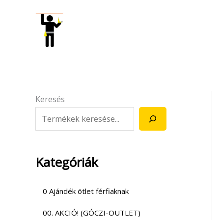
Skip
to
content
Keresés
Kategóriák
0 Ajándék ötlet férfiaknak
00. AKCIÓ! (GÓCZI-OUTLET)