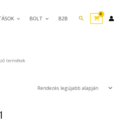
Search
TÁSOK
BOLT
B2B
ező termékek