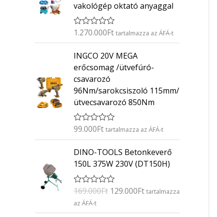
vakológép oktató anyaggal
1.270.000
Ft
É
tartalmazza az ÁFÁ-t
r
t
INGCO 20V MEGA
é
k
erőcsomag /ütvefúró-
e
csavarozó
l
é
96Nm/sarokcsiszoló 115mm/
s
ütvecsavarozó 850Nm
:
0
/
5
99.000
Ft
É
tartalmazza az ÁFÁ-t
r
t
O
C
DINO-TOOLS Betonkeverő
é
r
u
k
150L 375W 230V (DT150H)
e
i
r
l
g
r
é
169.000
Ft
129.000
Ft
É
s
tartalmazza
i
e
r
:
az ÁFÁ-t
n
n
t
0
é
/
a
t