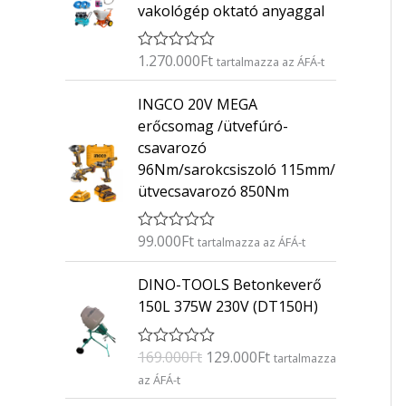
vakológép oktató anyaggal
1.270.000
Ft
É
tartalmazza az ÁFÁ-t
r
t
INGCO 20V MEGA
é
k
erőcsomag /ütvefúró-
e
csavarozó
l
é
96Nm/sarokcsiszoló 115mm/
s
ütvecsavarozó 850Nm
:
0
/
5
99.000
Ft
É
tartalmazza az ÁFÁ-t
r
t
O
C
DINO-TOOLS Betonkeverő
é
r
u
k
150L 375W 230V (DT150H)
e
i
r
l
g
r
é
169.000
Ft
129.000
Ft
É
s
tartalmazza
i
e
r
:
az ÁFÁ-t
n
n
t
0
é
/
a
t