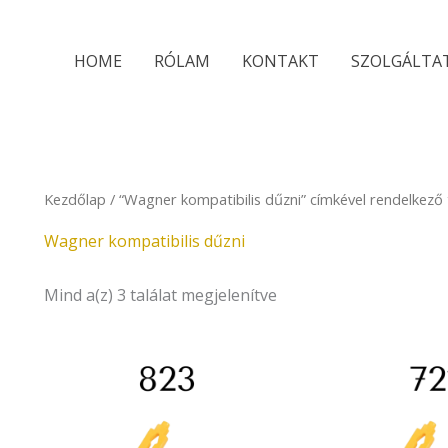
Sorted
by
latest
HOME
RÓLAM
KONTAKT
SZOLGÁLTA
Kezdőlap
/ “Wagner kompatibilis dűzni” címkével rendelkező
Wagner kompatibilis dűzni
Mind a(z) 3 találat megjelenítve