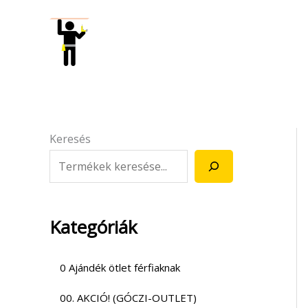
Skip
to
content
Keresés
Kategóriák
0 Ajándék ötlet férfiaknak
00. AKCIÓ! (GÓCZI-OUTLET)