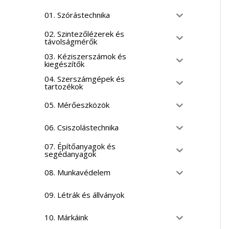
01. Szórástechnika
02. Szintezőlézerek és
távolságmérők
03. Kéziszerszámok és
kiegészítők
04. Szerszámgépek és
tartozékok
05. Mérőeszközök
06. Csiszolástechnika
07. Építőanyagok és
segédanyagok
08. Munkavédelem
09. Létrák és állványok
10. Márkáink