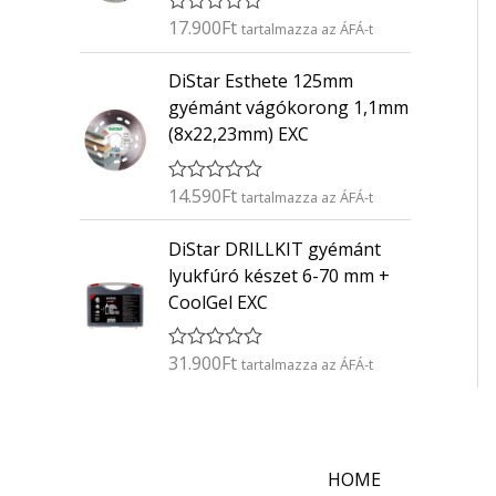
s
:
17.900
Ft
É
tartalmazza az ÁFÁ-t
0
r
/
t
5
DiStar Esthete 125mm
é
k
gyémánt vágókorong 1,1mm
e
(8x22,23mm) EXC
l
é
s
:
14.590
Ft
É
tartalmazza az ÁFÁ-t
0
r
/
t
5
DiStar DRILLKIT gyémánt
é
k
lyukfúró készet 6-70 mm +
e
CoolGel EXC
l
é
s
:
31.900
Ft
É
tartalmazza az ÁFÁ-t
0
r
/
t
5
é
k
e
l
HOME
é