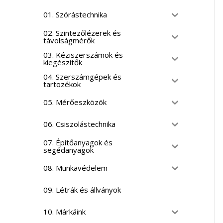
01. Szórástechnika
02. Szintezőlézerek és
távolságmérők
03. Kéziszerszámok és
kiegészítők
04. Szerszámgépek és
tartozékok
05. Mérőeszközök
06. Csiszolástechnika
07. Építőanyagok és
segédanyagok
08. Munkavédelem
09. Létrák és állványok
10. Márkáink