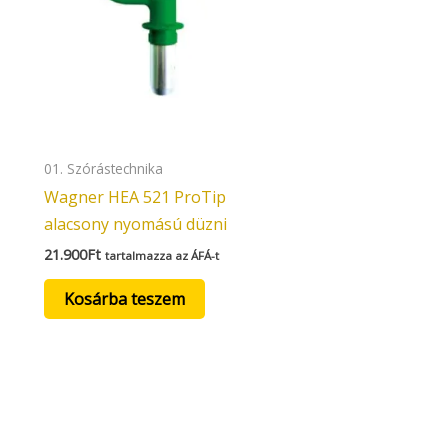
01. Szórástechnika
Wagner HEA 521 ProTip
alacsony nyomású düzni
21.900
Ft
tartalmazza az ÁFÁ-t
Kosárba teszem