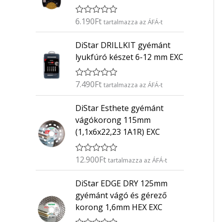
6.190
Ft
É
tartalmazza az ÁFÁ-t
r
t
DiStar DRILLKIT gyémánt
é
k
lyukfúró készet 6-12 mm EXC
e
l
é
7.490
Ft
É
s
tartalmazza az ÁFÁ-t
r
:
t
0
DiStar Esthete gyémánt
é
/
k
5
vágókorong 115mm
e
(1,1x6x22,23 1A1R) EXC
l
é
s
:
12.900
Ft
É
tartalmazza az ÁFÁ-t
0
r
/
t
5
DiStar EDGE DRY 125mm
é
k
gyémánt vágó és gérező
e
korong 1,6mm HEX EXC
l
é