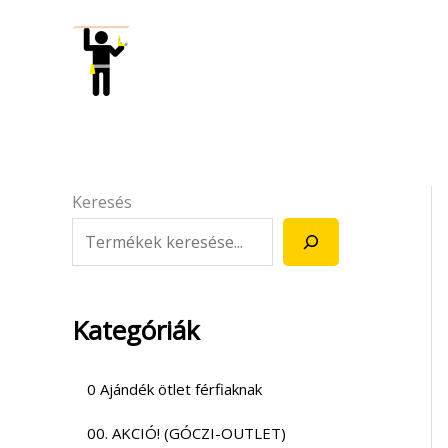
Skip
to
content
Keresés
Kategóriák
0 Ajándék ötlet férfiaknak
00. AKCIÓ! (GÓCZI-OUTLET)