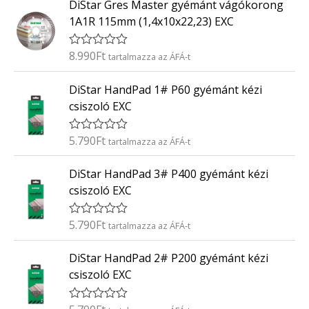
DiStar Gres Master gyémánt vágókorong
é
/
k
5
1A1R 115mm (1,4x10x22,23) EXC
e
l
é
8.990
Ft
É
tartalmazza az ÁFÁ-t
s
r
:
t
0
DiStar HandPad 1# P60 gyémánt kézi
é
/
k
5
csiszoló EXC
e
l
é
5.790
Ft
É
tartalmazza az ÁFÁ-t
s
r
:
t
0
DiStar HandPad 3# P400 gyémánt kézi
é
/
k
5
csiszoló EXC
e
l
é
5.790
Ft
É
tartalmazza az ÁFÁ-t
s
r
:
t
0
DiStar HandPad 2# P200 gyémánt kézi
é
/
k
5
csiszoló EXC
e
l
é
É