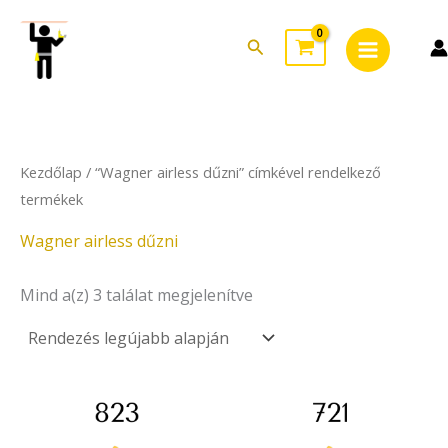
Sorted
Skip
Main
by
to
latest
Search
Menu
content
Kezdőlap
/ “Wagner airless dűzni” címkével rendelkező
termékek
Wagner airless dűzni
Mind a(z) 3 találat megjelenítve