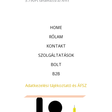
5.790
Ft
tartalmazza az ÁFÁ-t
s
r
:
t
0
é
/
k
5
e
l
HOME
é
s
:
RÓLAM
0
/
KONTAKT
5
SZOLGÁLTATÁSOK
BOLT
B2B
Adatkezelési tájékoztató és ÁFSZ