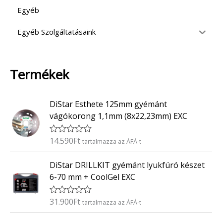
Egyéb
Egyéb Szolgáltatásaink
Termékek
DiStar Esthete 125mm gyémánt
vágókorong 1,1mm (8x22,23mm) EXC
14.590
Ft
É
tartalmazza az ÁFÁ-t
r
t
DiStar DRILLKIT gyémánt lyukfúró készet
é
k
6-70 mm + CoolGel EXC
e
l
é
31.900
Ft
É
tartalmazza az ÁFÁ-t
s
r
:
t
0