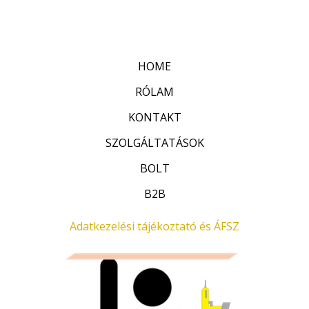
r
:
t
0
é
/
k
5
e
l
HOME
é
s
:
RÓLAM
0
/
KONTAKT
5
SZOLGÁLTATÁSOK
BOLT
B2B
Adatkezelési tájékoztató és ÁFSZ