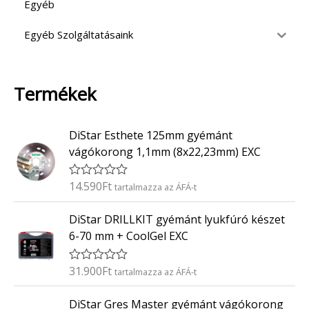
Egyéb
Egyéb Szolgáltatásaink
Termékek
DiStar Esthete 125mm gyémánt
vágókorong 1,1mm (8x22,23mm) EXC
14.590
Ft
É
tartalmazza az ÁFÁ-t
r
t
DiStar DRILLKIT gyémánt lyukfúró készet
é
k
6-70 mm + CoolGel EXC
e
l
é
31.900
Ft
É
tartalmazza az ÁFÁ-t
s
r
:
t
0
DiStar Gres Master gyémánt vágókorong
é
/