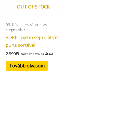
OUT OF STOCK
03. Kéziszerszámok és
kiegészítők
VOREL nylon seprű 60cm
puha sörtével
2.990
Ft
tartalmazza az ÁFÁ-t
Tovább olvasom