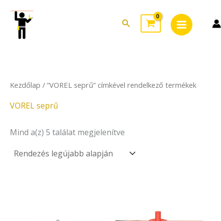
Sorted
Skip
Main
by
to
latest
Search
Menu
content
Kezdőlap
/ “VOREL seprű” címkével rendelkező termékek
VOREL seprű
Mind a(z) 5 találat megjelenítve