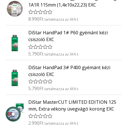
k
5
1A1R 115mm (1,4x10x22,23) EXC
e
l
é
8.990
Ft
É
tartalmazza az ÁFÁ-t
s
r
:
t
0
DiStar HandPad 1# P60 gyémánt kézi
é
/
k
5
csiszoló EXC
e
l
é
5.790
Ft
É
tartalmazza az ÁFÁ-t
s
r
:
t
0
DiStar HandPad 3# P400 gyémánt kézi
é
/
k
5
csiszoló EXC
e
l
é
5.790
Ft
É
tartalmazza az ÁFÁ-t
s
r
:
t
0
DiStar MasterCUT LIMITED EDITION 125
é
/
k
5
mm, Extra vékony üvegvágó korong EXC
e
l
é
2.990
Ft
É
tartalmazza az ÁFÁ-t
s