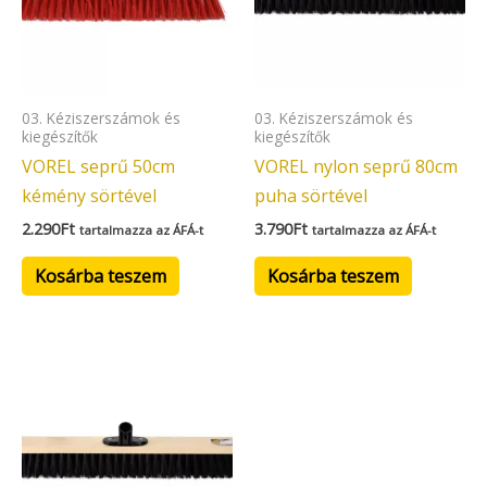
03. Kéziszerszámok és
03. Kéziszerszámok és
kiegészítők
kiegészítők
VOREL seprű 50cm
VOREL nylon seprű 80cm
kémény sörtével
puha sörtével
2.290
Ft
3.790
Ft
tartalmazza az ÁFÁ-t
tartalmazza az ÁFÁ-t
Kosárba teszem
Kosárba teszem