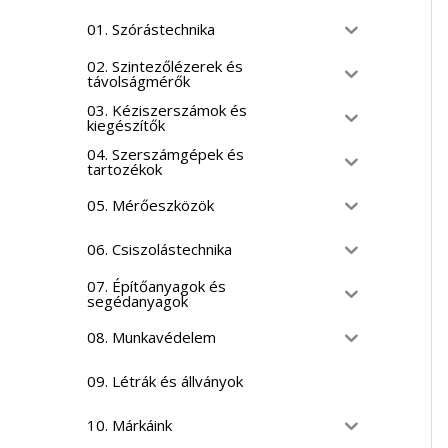
01. Szórástechnika
02. Szintezőlézerek és
távolságmérők
03. Kéziszerszámok és
kiegészítők
04. Szerszámgépek és
tartozékok
05. Mérőeszközök
06. Csiszolástechnika
07. Építőanyagok és
segédanyagok
08. Munkavédelem
09. Létrák és állványok
10. Márkáink