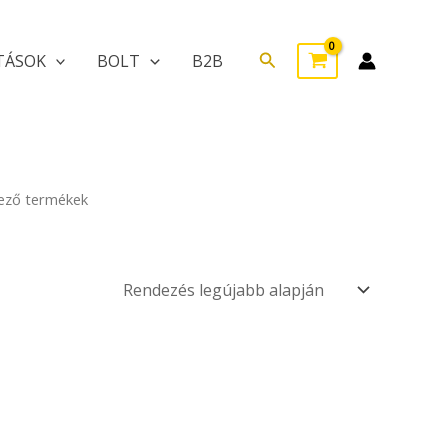
Search
TÁSOK
BOLT
B2B
kező termékek