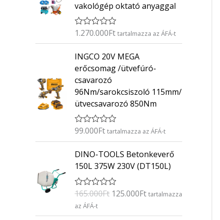
vakológép oktató anyaggal
1.270.000
Ft
É
tartalmazza az ÁFÁ-t
r
t
INGCO 20V MEGA
é
k
erőcsomag /ütvefúró-
e
csavarozó
l
é
96Nm/sarokcsiszoló 115mm/
s
ütvecsavarozó 850Nm
:
0
/
5
99.000
Ft
É
tartalmazza az ÁFÁ-t
r
t
O
C
DINO-TOOLS Betonkeverő
é
r
u
k
150L 375W 230V (DT150L)
e
i
r
l
g
r
é
165.000
Ft
125.000
Ft
É
s
tartalmazza
i
e
r
:
az ÁFÁ-t
n
n
t
0
é
/
a
t