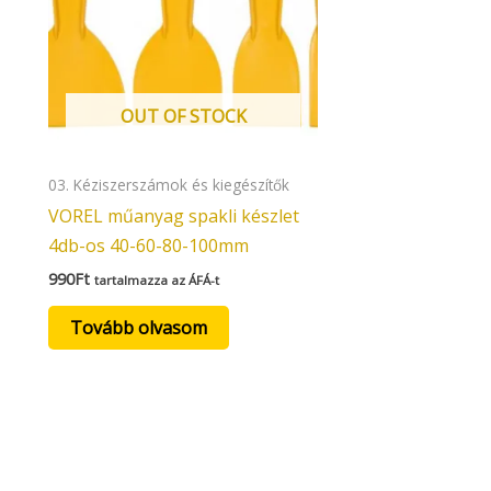
OUT OF STOCK
03. Kéziszerszámok és kiegészítők
VOREL műanyag spakli készlet
4db-os 40-60-80-100mm
990
Ft
tartalmazza az ÁFÁ-t
Tovább olvasom