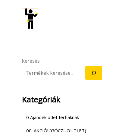
Skip
to
content
Keresés
Kategóriák
0 Ajándék ötlet férfiaknak
00. AKCIÓ! (GÓCZI-OUTLET)