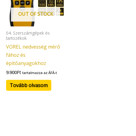
OUT OF STOCK
04. Szerszámgépek és
tartozékok
VOREL nedvesség mérő
fához és
építőanyagokhoz
9.900
Ft
tartalmazza az ÁFÁ-t
Tovább olvasom