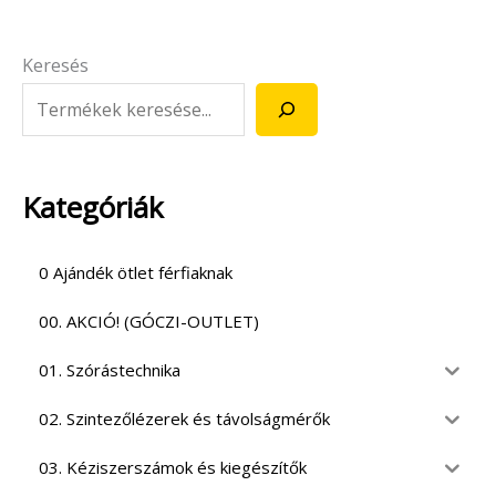
Keresés
Kategóriák
0 Ajándék ötlet férfiaknak
00. AKCIÓ! (GÓCZI-OUTLET)
01. Szórástechnika
02. Szintezőlézerek és távolságmérők
03. Kéziszerszámok és kiegészítők