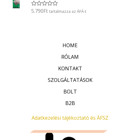
l
é
5.790
Ft
É
tartalmazza az ÁFÁ-t
s
r
:
t
0
é
/
k
5
e
l
HOME
é
s
:
RÓLAM
0
/
KONTAKT
5
SZOLGÁLTATÁSOK
BOLT
B2B
Adatkezelési tájékoztató és ÁFSZ