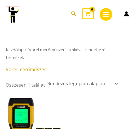
Skip
Main
to
Search
Menu
content
Kezdőlap
/ “Vorel mérőműszer” címkével rendelkező
termékek
Vorel mérőműszer
Összesen 1 találat