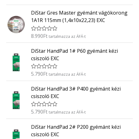
r
:
t
0
DiStar Gres Master gyémánt vágókorong
é
/
k
5
1A1R 115mm (1,4x10x22,23) EXC
e
l
é
8.990
Ft
É
tartalmazza az ÁFÁ-t
s
r
:
t
0
DiStar HandPad 1# P60 gyémánt kézi
é
/
k
5
csiszoló EXC
e
l
é
5.790
Ft
É
tartalmazza az ÁFÁ-t
s
r
:
t
0
DiStar HandPad 3# P400 gyémánt kézi
é
/
k
5
csiszoló EXC
e
l
é
5.790
Ft
É
tartalmazza az ÁFÁ-t
s
r
:
t
0
DiStar HandPad 2# P200 gyémánt kézi
é
/
k
5
csiszoló EXC
e