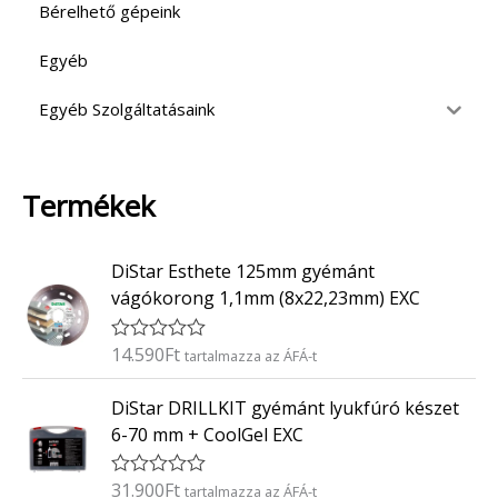
Bérelhető gépeink
Egyéb
Egyéb Szolgáltatásaink
Termékek
DiStar Esthete 125mm gyémánt
vágókorong 1,1mm (8x22,23mm) EXC
14.590
Ft
É
tartalmazza az ÁFÁ-t
r
t
DiStar DRILLKIT gyémánt lyukfúró készet
é
k
6-70 mm + CoolGel EXC
e
l
é
31.900
Ft
É
tartalmazza az ÁFÁ-t
s