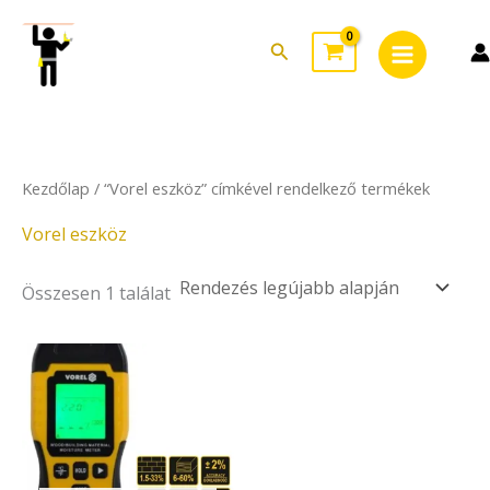
Skip
Main
to
Search
Menu
content
Kezdőlap
/ “Vorel eszköz” címkével rendelkező termékek
Vorel eszköz
Összesen 1 találat