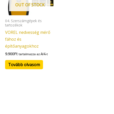
OUT OF STOCK
04. Szerszámgépek és
tartozékok
VOREL nedvesség mérő
fához és
építőanyagokhoz
9.900
Ft
tartalmazza az ÁFÁ-t
Tovább olvasom