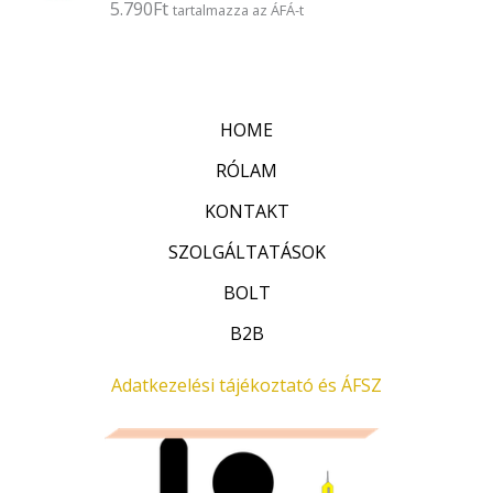
5.790
Ft
É
tartalmazza az ÁFÁ-t
s
r
:
t
0
é
/
k
5
e
l
HOME
é
s
:
RÓLAM
0
/
KONTAKT
5
SZOLGÁLTATÁSOK
BOLT
B2B
Adatkezelési tájékoztató és ÁFSZ