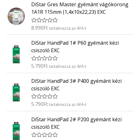
0
DiStar Gres Master gyémánt vágókorong
é
/
k
5
1A1R 115mm (1,4x10x22,23) EXC
e
l
é
8.990
Ft
É
tartalmazza az ÁFÁ-t
s
r
:
t
0
DiStar HandPad 1# P60 gyémánt kézi
é
/
k
5
csiszoló EXC
e
l
é
5.790
Ft
É
tartalmazza az ÁFÁ-t
s
r
:
t
0
DiStar HandPad 3# P400 gyémánt kézi
é
/
k
5
csiszoló EXC
e
l
é
5.790
Ft
É
tartalmazza az ÁFÁ-t
s
r
:
t
0
DiStar HandPad 2# P200 gyémánt kézi
é
/
k
5
csiszoló EXC
e
l
é