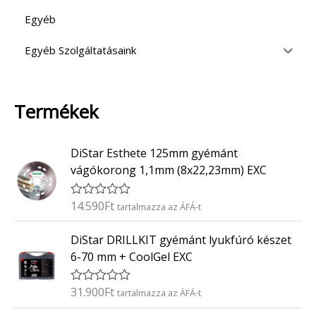
Egyéb
Egyéb Szolgáltatásaink
Termékek
DiStar Esthete 125mm gyémánt
vágókorong 1,1mm (8x22,23mm) EXC
14.590
Ft
É
tartalmazza az ÁFÁ-t
r
t
DiStar DRILLKIT gyémánt lyukfúró készet
é
k
6-70 mm + CoolGel EXC
e
l
é
31.900
Ft
É
tartalmazza az ÁFÁ-t
s
r
:
t