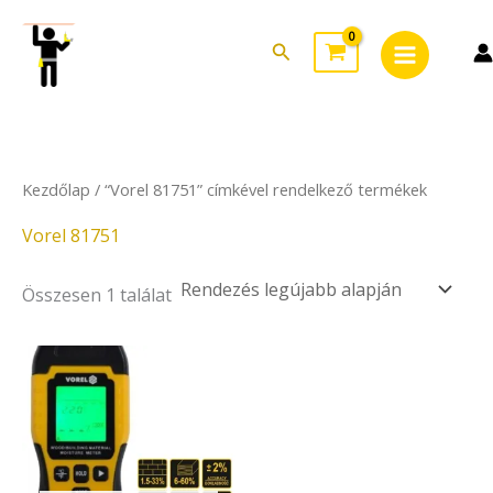
Skip
Main
to
Search
Menu
content
Kezdőlap
/ “Vorel 81751” címkével rendelkező termékek
Vorel 81751
Összesen 1 találat