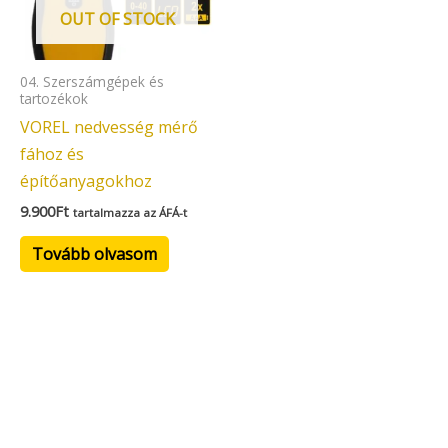
OUT OF STOCK
04. Szerszámgépek és
tartozékok
VOREL nedvesség mérő
fához és
építőanyagokhoz
9.900
Ft
tartalmazza az ÁFÁ-t
Tovább olvasom