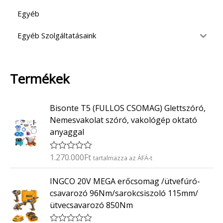
Egyéb
Egyéb Szolgáltatásaink
Termékek
Bisonte T5 (FULLOS CSOMAG) Glettszóró,
Nemesvakolat szóró, vakológép oktató
anyaggal
1.270.000
Ft
É
tartalmazza az ÁFÁ-t
r
t
INGCO 20V MEGA erőcsomag /ütvefúró-
é
k
csavarozó 96Nm/sarokcsiszoló 115mm/
e
ütvecsavarozó 850Nm
l
é
s