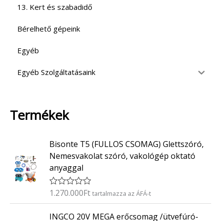
13. Kert és szabadidő
Bérelhető gépeink
Egyéb
Egyéb Szolgáltatásaink
Termékek
Bisonte T5 (FULLOS CSOMAG) Glettszóró,
Nemesvakolat szóró, vakológép oktató
anyaggal
1.270.000
Ft
É
tartalmazza az ÁFÁ-t
r
t
INGCO 20V MEGA erőcsomag /ütvefúró-
é