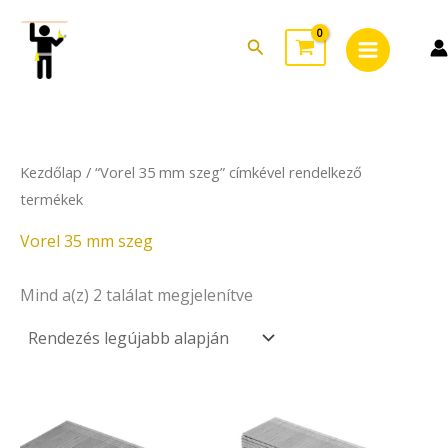
Sorted
Skip
Main
by
to
latest
Search
Menu
content
Kezdőlap
/ “Vorel 35 mm szeg” címkével rendelkező
termékek
Vorel 35 mm szeg
Mind a(z) 2 találat megjelenítve