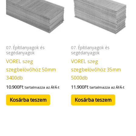
07. Építőanyagok és
07. Építőanyagok és
segédanyagok
segédanyagok
VOREL szeg
VOREL szeg
szegbelövőhöz 50mm
szegbelövőhöz 35mm
3400db
5000db
10.900
Ft
11.900
Ft
tartalmazza az ÁFÁ-t
tartalmazza az ÁFÁ-t
Kosárba teszem
Kosárba teszem