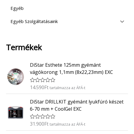
Egyéb
Egyéb Szolgáltatásaink
Termékek
DiStar Esthete 125mm gyémánt
vágókorong 1,1mm (8x22,23mm) EXC
14.590
Ft
É
tartalmazza az ÁFÁ-t
r
t
DiStar DRILLKIT gyémánt lyukfúró készet
é
k
6-70 mm + CoolGel EXC
e
l
é
31.900
Ft
É
tartalmazza az ÁFÁ-t
s
r
:
t