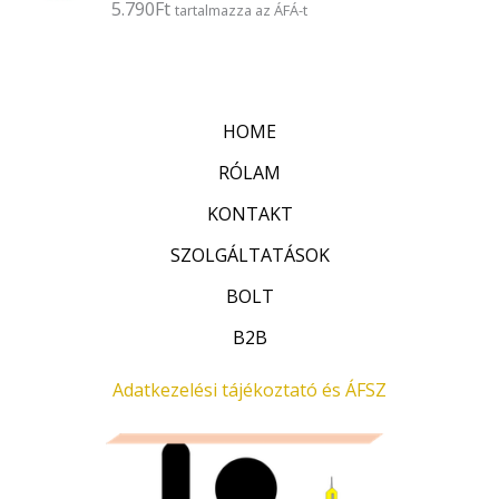
5.790
Ft
É
tartalmazza az ÁFÁ-t
s
r
:
t
0
é
/
k
5
e
l
HOME
é
s
:
RÓLAM
0
/
KONTAKT
5
SZOLGÁLTATÁSOK
BOLT
B2B
Adatkezelési tájékoztató és ÁFSZ