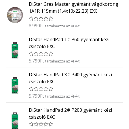
0
DiStar Gres Master gyémánt vágókorong
é
/
k
5
1A1R 115mm (1,4x10x22,23) EXC
e
l
é
8.990
Ft
É
tartalmazza az ÁFÁ-t
s
r
:
t
0
DiStar HandPad 1# P60 gyémánt kézi
é
/
k
5
csiszoló EXC
e
l
é
5.790
Ft
É
tartalmazza az ÁFÁ-t
s
r
:
t
0
DiStar HandPad 3# P400 gyémánt kézi
é
/
k
5
csiszoló EXC
e
l
é
5.790
Ft
É
tartalmazza az ÁFÁ-t
s
r
:
t
0
DiStar HandPad 2# P200 gyémánt kézi
é
/
k
5
csiszoló EXC
e
l
é