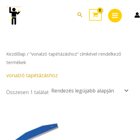
Skip
Main
to
Search
Menu
content
Kezdőlap
/ “vonalzó tapétázáshoz” címkével rendelkező
termékek
vonalzó tapétázáshoz
Összesen 1 találat