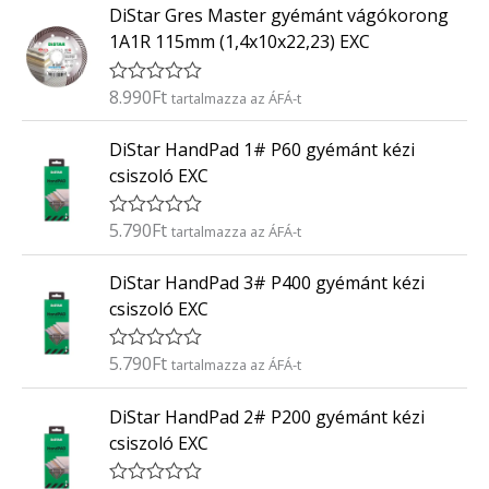
0
DiStar Gres Master gyémánt vágókorong
é
/
k
5
1A1R 115mm (1,4x10x22,23) EXC
e
l
é
8.990
Ft
É
tartalmazza az ÁFÁ-t
s
r
:
t
0
DiStar HandPad 1# P60 gyémánt kézi
é
/
k
5
csiszoló EXC
e
l
é
5.790
Ft
É
tartalmazza az ÁFÁ-t
s
r
:
t
0
DiStar HandPad 3# P400 gyémánt kézi
é
/
k
5
csiszoló EXC
e
l
é
5.790
Ft
É
tartalmazza az ÁFÁ-t
s
r
:
t
0
DiStar HandPad 2# P200 gyémánt kézi
é
/
k
5
csiszoló EXC
e
l
é