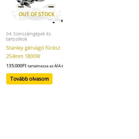
OUT OF STOCK
04. Szerszámgépek és
tartozékok
Stanley gérvágó fűrész
254mm 1800W
135.000
Ft
tartalmazza az ÁFÁ-t
Tovább olvasom