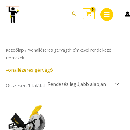
Skip
Main
to
Search
Menu
content
Kezdőlap
/ “vonallézeres gérvágó” címkével rendelkező
termékek
vonallézeres gérvágó
Összesen 1 találat