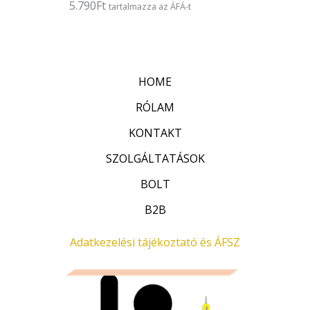
5.790
Ft
É
tartalmazza az ÁFÁ-t
s
r
:
t
0
é
/
k
5
e
l
HOME
é
s
:
RÓLAM
0
/
KONTAKT
5
SZOLGÁLTATÁSOK
BOLT
B2B
Adatkezelési tájékoztató és ÁFSZ