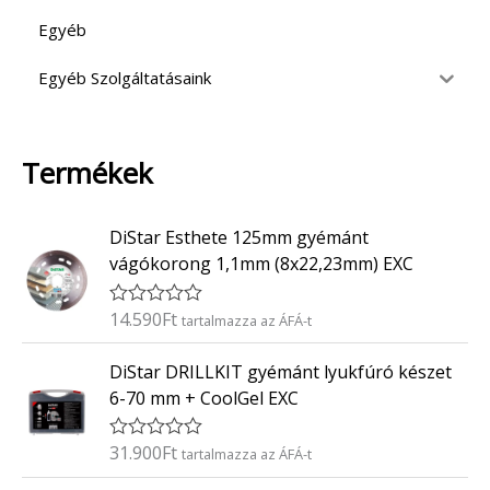
Egyéb
Egyéb Szolgáltatásaink
Termékek
DiStar Esthete 125mm gyémánt
vágókorong 1,1mm (8x22,23mm) EXC
14.590
Ft
É
tartalmazza az ÁFÁ-t
r
t
DiStar DRILLKIT gyémánt lyukfúró készet
é
k
6-70 mm + CoolGel EXC
e
l
é
31.900
Ft
É
tartalmazza az ÁFÁ-t
s
r
:
t