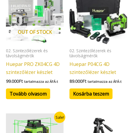
OUT OF STOCK
02. Szintezőlézerek és
02. Szintezőlézerek és
távolságmérők
távolságmérők
Huepar PRO ZK04CG 4D
Huepar P04CG 4D
szintezőlézer készlet
szintezőlézer készlet
99.000
Ft
89.000
Ft
tartalmazza az ÁFÁ-t
tartalmazza az ÁFÁ-t
Tovább olvasom
Kosárba teszem
Original
Current
Sale!
price
price
was:
is:
99.000Ft.
79.000Ft.