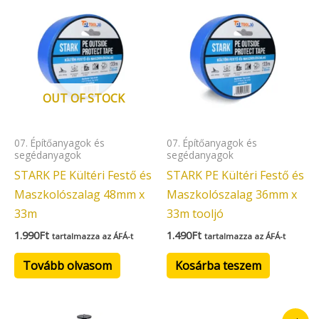
OUT OF STOCK
07. Építőanyagok és
07. Építőanyagok és
segédanyagok
segédanyagok
STARK PE Kültéri Festő és
STARK PE Kültéri Festő és
Maszkolószalag 48mm x
Maszkolószalag 36mm x
33m
33m tooljó
1.990
Ft
1.490
Ft
tartalmazza az ÁFÁ-t
tartalmazza az ÁFÁ-t
Tovább olvasom
Kosárba teszem
Original
Current