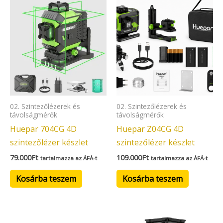
02. Szintezőlézerek és
02. Szintezőlézerek és
távolságmérők
távolságmérők
Huepar 704CG 4D
Huepar Z04CG 4D
szintezőlézer készlet
szintezőlézer készlet
79.000
Ft
109.000
Ft
tartalmazza az ÁFÁ-t
tartalmazza az ÁFÁ-t
Kosárba teszem
Kosárba teszem