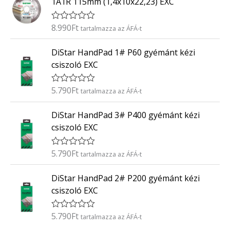
1A1R 115mm (1,4x10x22,23) EXC
e
l
é
8.990
Ft
É
tartalmazza az ÁFÁ-t
s
r
:
t
0
DiStar HandPad 1# P60 gyémánt kézi
é
/
k
5
csiszoló EXC
e
l
é
5.790
Ft
É
tartalmazza az ÁFÁ-t
s
r
:
t
0
DiStar HandPad 3# P400 gyémánt kézi
é
/
k
5
csiszoló EXC
e
l
é
5.790
Ft
É
tartalmazza az ÁFÁ-t
s
r
:
t
0
DiStar HandPad 2# P200 gyémánt kézi
é
/
k
5
csiszoló EXC
e
l
é
5.790
Ft
É
tartalmazza az ÁFÁ-t
s
r
: