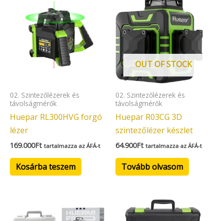
OUT OF STOCK
02. Szintezőlézerek és
02. Szintezőlézerek és
távolságmérők
távolságmérők
Huepar RL300HVG forgó
Huepar R03CG 3D
lézer
szintezőlézer készlet
169.000
Ft
64.900
Ft
tartalmazza az ÁFÁ-t
tartalmazza az ÁFÁ-t
Kosárba teszem
Tovább olvasom