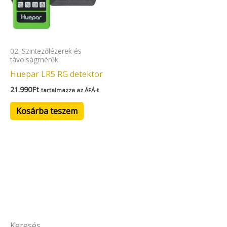
02. Szintezőlézerek és
távolságmérők
Huepar LR5 RG detektor
21.990
Ft
tartalmazza az ÁFÁ-t
Kosárba teszem
Keresés