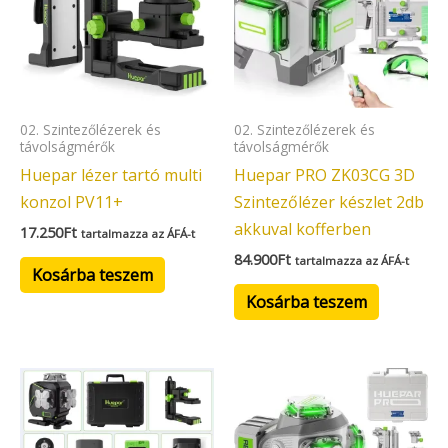
02. Szintezőlézerek és
02. Szintezőlézerek és
távolságmérők
távolságmérők
Huepar lézer tartó multi
Huepar PRO ZK03CG 3D
konzol PV11+
Szintezőlézer készlet 2db
akkuval kofferben
17.250
Ft
tartalmazza az ÁFÁ-t
84.900
Ft
tartalmazza az ÁFÁ-t
Kosárba teszem
Kosárba teszem