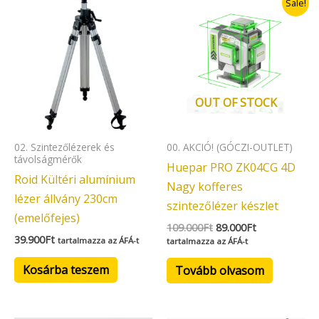
Sale!
price
price
was:
is:
109.000Ft.
89.000Ft.
OUT OF STOCK
02. Szintezőlézerek és
00. AKCIÓ! (GÓCZI-OUTLET)
távolságmérők
Huepar PRO ZK04CG 4D
Roid Kültéri alumínium
Nagy kofferes
lézer állvány 230cm
szintezőlézer készlet
(emelőfejes)
109.000
Ft
89.000
Ft
39.900
Ft
tartalmazza az ÁFÁ-t
tartalmazza az ÁFÁ-t
Kosárba teszem
Tovább olvasom