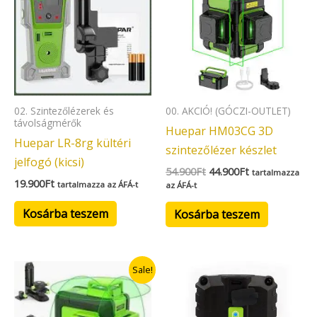
54.900Ft.
44.900Ft.
02. Szintezőlézerek és
00. AKCIÓ! (GÓCZI-OUTLET)
távolságmérők
Huepar HM03CG 3D
Huepar LR-8rg kültéri
szintezőlézer készlet
jelfogó (kicsi)
54.900
Ft
44.900
Ft
tartalmazza
19.900
Ft
tartalmazza az ÁFÁ-t
az ÁFÁ-t
Kosárba teszem
Kosárba teszem
Original
Current
Sale!
price
price
was:
is:
79.000Ft.
69.900Ft.