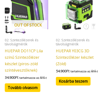
OUT OF STOCK
02. Szintezőlézerek és
02. Szintezőlézerek és
távolságmérők
távolságmérők
HUEPAR DO11CP Lila
HUEPAR Y03CG 3D
színű Szintezőlézer
Szintezőlézer készlet
készlet (piros-zöld
(Zöld)
színtévesztőknek)
54.900
Ft
tartalmazza az ÁFÁ-t
34.900
Ft
tartalmazza az ÁFÁ-t
Kosárba teszem
Tovább olvasom