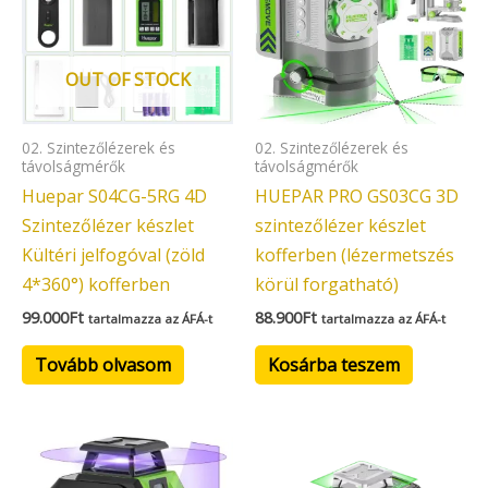
OUT OF STOCK
02. Szintezőlézerek és
02. Szintezőlézerek és
távolságmérők
távolságmérők
Huepar S04CG-5RG 4D
HUEPAR PRO GS03CG 3D
Szintezőlézer készlet
szintezőlézer készlet
Kültéri jelfogóval (zöld
kofferben (lézermetszés
4*360°) kofferben
körül forgatható)
99.000
Ft
88.900
Ft
tartalmazza az ÁFÁ-t
tartalmazza az ÁFÁ-t
Tovább olvasom
Kosárba teszem