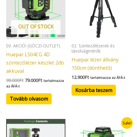
OUT OF STOCK
00. AKCIÓ! (GÓCZI-OUTLET)
02. Szintezőlézerek és
távolságmérők
Huepar LS04CG 4D
Huepar lézer állvány
szintezőlézer készlet 2db
150cm (dönthető)
akkuval
12.900
Ft
tartalmazza az ÁFÁ-t
99.000
Ft
79.000
Ft
tartalmazza
az ÁFÁ-t
Kosárba teszem
Tovább olvasom
Original
Current
Sale!
price
price
was:
is: