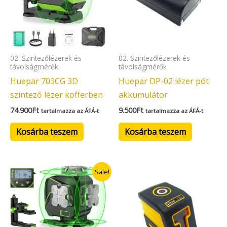
02. Szintezőlézerek és
02. Szintezőlézerek és
távolságmérők
távolságmérők
Huepar 703CG 3D
Huepar DP-02 lézer pót
szintező lézer kofferben
akkumulátor
74.900
Ft
9.500
Ft
tartalmazza az ÁFÁ-t
tartalmazza az ÁFÁ-t
Kosárba teszem
Kosárba teszem
Original
Current
Sale!
price
price
was:
is:
99.000Ft.
84.900Ft.