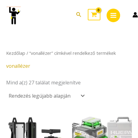
Sorted
Skip
Main
by
to
latest
Search
Menu
content
Kezdőlap
/ “vonallézer” címkével rendelkező termékek
vonallézer
Mind a(z) 27 találat megjelenítve