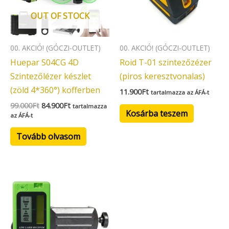
OUT OF STOCK
00. AKCIÓ! (GÓCZI-OUTLET)
00. AKCIÓ! (GÓCZI-OUTLET)
Huepar S04CG 4D
Roid T-01 szintezőzézer
Szintezőlézer készlet
(piros keresztvonalas)
(zöld 4*360°) kofferben
11.900
Ft
tartalmazza az ÁFÁ-t
99.000
Ft
84.900
Ft
tartalmazza
Kosárba teszem
az ÁFÁ-t
Tovább olvasom