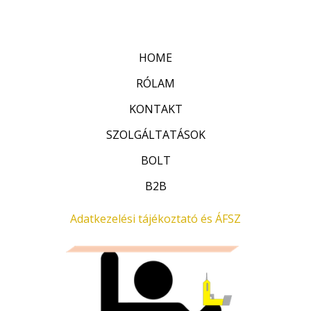
t
0
é
/
k
5
e
l
HOME
é
s
:
RÓLAM
0
/
KONTAKT
5
SZOLGÁLTATÁSOK
BOLT
B2B
Adatkezelési tájékoztató és ÁFSZ