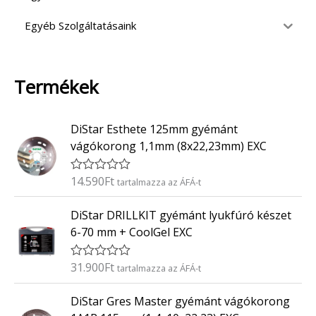
Egyéb Szolgáltatásaink
Termékek
DiStar Esthete 125mm gyémánt
vágókorong 1,1mm (8x22,23mm) EXC
14.590
Ft
É
tartalmazza az ÁFÁ-t
r
t
DiStar DRILLKIT gyémánt lyukfúró készet
é
k
6-70 mm + CoolGel EXC
e
l
é
31.900
Ft
É
tartalmazza az ÁFÁ-t
s
r
:
t
0
DiStar Gres Master gyémánt vágókorong
é
/
k
5