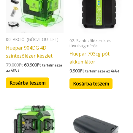
00. AKCIÓ! (GÓCZI-OUTLET)
02. Szintezőlézerek és
távolságmérők
Huepar 904DG 4D
Huepar 703cg pót
szintezőlézer készlet
akkumlátor
79.000
Ft
69.900
Ft
tartalmazza
9.900
Ft
az ÁFÁ-t
tartalmazza az ÁFÁ-t
Kosárba teszem
Kosárba teszem