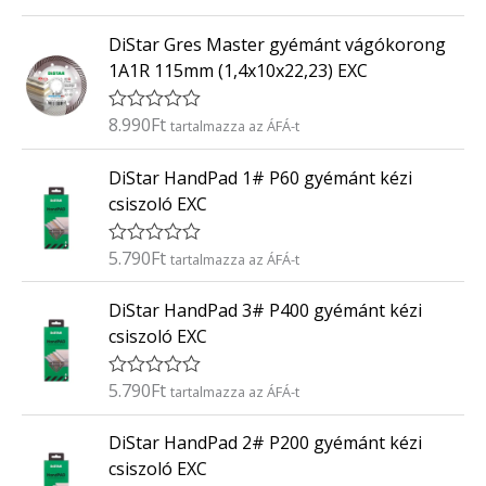
r
:
t
0
DiStar Gres Master gyémánt vágókorong
é
/
k
5
1A1R 115mm (1,4x10x22,23) EXC
e
l
é
8.990
Ft
É
tartalmazza az ÁFÁ-t
s
r
:
t
0
DiStar HandPad 1# P60 gyémánt kézi
é
/
k
5
csiszoló EXC
e
l
é
5.790
Ft
É
tartalmazza az ÁFÁ-t
s
r
:
t
0
DiStar HandPad 3# P400 gyémánt kézi
é
/
k
5
csiszoló EXC
e
l
é
5.790
Ft
É
tartalmazza az ÁFÁ-t
s
r
:
t
0
DiStar HandPad 2# P200 gyémánt kézi
é
/
k
5
csiszoló EXC
e