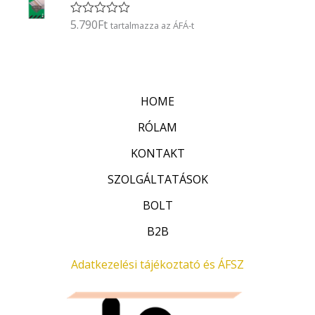
l
é
5.790
Ft
É
tartalmazza az ÁFÁ-t
s
r
:
t
0
é
/
k
5
e
l
HOME
é
s
:
RÓLAM
0
/
KONTAKT
5
SZOLGÁLTATÁSOK
BOLT
B2B
Adatkezelési tájékoztató és ÁFSZ