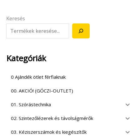
Keresés
Kategóriák
0 Ajándék ötlet férfiaknak
00. AKCIÓ! (GÓCZI-OUTLET)
01. Szórástechnika
02. Szintezőlézerek és távolságmérők
03. Kéziszerszámok és kiegészítők