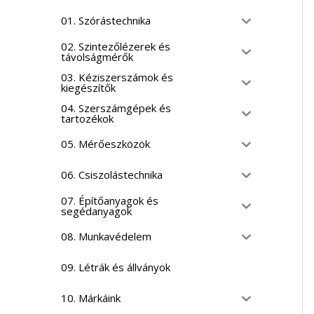
01. Szórástechnika
02. Szintezőlézerek és
távolságmérők
03. Kéziszerszámok és
kiegészítők
04. Szerszámgépek és
tartozékok
05. Mérőeszközök
06. Csiszolástechnika
07. Építőanyagok és
segédanyagok
08. Munkavédelem
09. Létrák és állványok
10. Márkáink