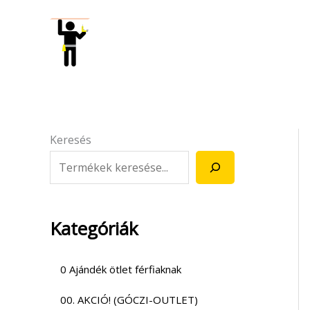
Skip
to
content
Keresés
Kategóriák
0 Ajándék ötlet férfiaknak
00. AKCIÓ! (GÓCZI-OUTLET)