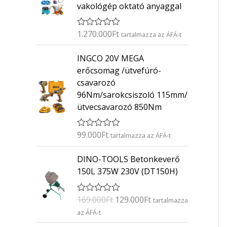
vakológép oktató anyaggal
1.270.000
Ft
É
tartalmazza az ÁFÁ-t
r
t
INGCO 20V MEGA
é
k
erőcsomag /ütvefúró-
e
csavarozó
l
é
96Nm/sarokcsiszoló 115mm/
s
ütvecsavarozó 850Nm
:
0
/
5
99.000
Ft
É
tartalmazza az ÁFÁ-t
r
t
O
C
DINO-TOOLS Betonkeverő
é
r
u
k
150L 375W 230V (DT150H)
e
i
r
l
g
r
é
169.000
Ft
129.000
Ft
É
s
tartalmazza
i
e
r
:
az ÁFÁ-t
n
n
t
0
é
/
a
t