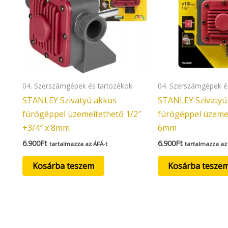
04. Szerszámgépek és tartozékok
04. Szerszámgépek é
STANLEY Szivatyú akkus
STANLEY Szivatyú
fúrógéppel üzemeltethető 1/2″
fúrógéppel üzemel
+3/4″ x 8mm
6mm
6.900
Ft
6.900
Ft
tartalmazza az ÁFÁ-t
tartalmazza az
Kosárba teszem
Kosárba tesze