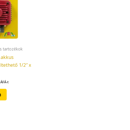
s tartozékok
 akkus
tethető 1/2″ x
 ÁFÁ-t
m