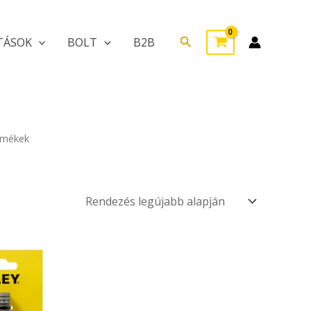
Search
TÁSOK
BOLT
B2B
ermékek