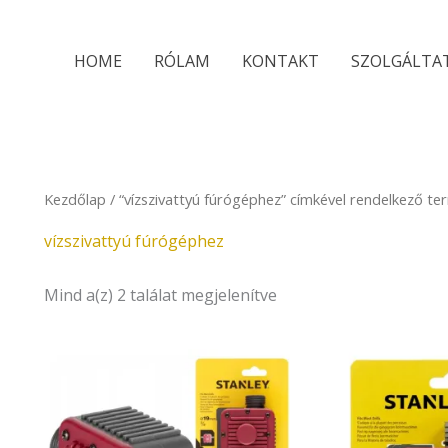
Sorted
by
latest
HOME
RÓLAM
KONTAKT
SZOLGÁLTA
Kezdőlap
/ “vízszivattyú fúrógéphez” címkével rendelkező t
vízszivattyú fúrógéphez
Mind a(z) 2 találat megjelenítve