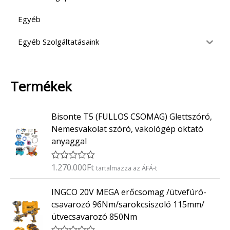
Egyéb
Egyéb Szolgáltatásaink
Termékek
Bisonte T5 (FULLOS CSOMAG) Glettszóró,
Nemesvakolat szóró, vakológép oktató
anyaggal
1.270.000
Ft
É
tartalmazza az ÁFÁ-t
r
t
INGCO 20V MEGA erőcsomag /ütvefúró-
é
k
csavarozó 96Nm/sarokcsiszoló 115mm/
e
ütvecsavarozó 850Nm
l
é