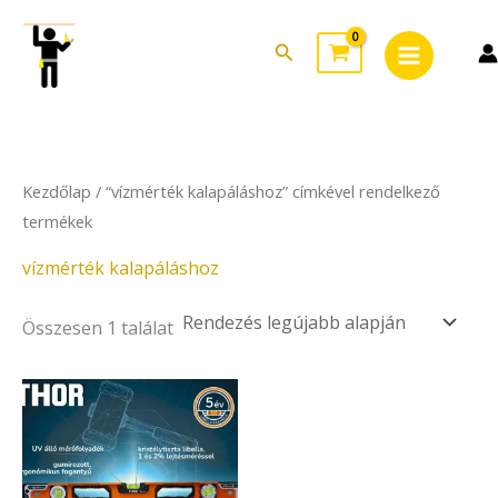
Skip
Main
to
Search
Menu
content
Kezdőlap
/ “vízmérték kalapáláshoz” címkével rendelkező
termékek
vízmérték kalapáláshoz
Összesen 1 találat