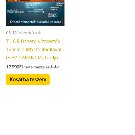
05. Mérőeszközök
THOR Üthető vízmérték
120cm állítható libellával
(5 ÉV GARANCIA) tooljó
17.990
Ft
tartalmazza az ÁFÁ-t
Kosárba teszem