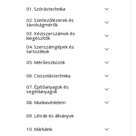
01. Szórástechnika
02. Szintezőlézerek és
távolságmérők
03. Kéziszerszámok és
kiegészítők
04. Szerszámgépek és
tartozékok
05. Mérőeszközök
06. Csiszolástechnika
07. Építőanyagok és
segédanyagok
08. Munkavédelem
09. Létrák és állványok
10. Márkáink