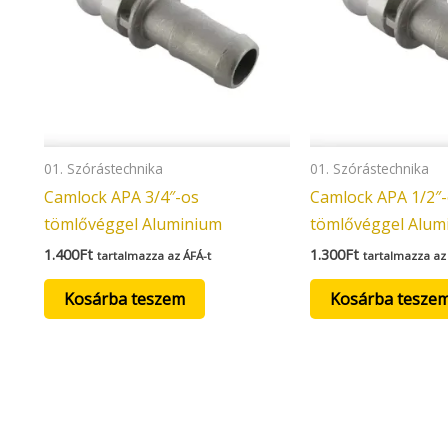
01. Szórástechnika
01. Szórástechnika
Camlock APA 3/4″-os
Camlock APA 1/2″
tömlővéggel Aluminium
tömlővéggel Alum
1.400
Ft
1.300
Ft
tartalmazza az ÁFÁ-t
tartalmazza az
Kosárba teszem
Kosárba tesze