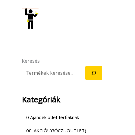
Skip
to
content
Keresés
Kategóriák
0 Ajándék ötlet férfiaknak
00. AKCIÓ! (GÓCZI-OUTLET)