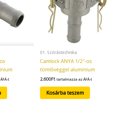
01. Szórástechnika
-os
Camlock ANYA 1/2″-os
inium
tömlővéggel aluminium
2.600
Ft
 ÁFÁ-t
tartalmazza az ÁFÁ-t
m
Kosárba teszem