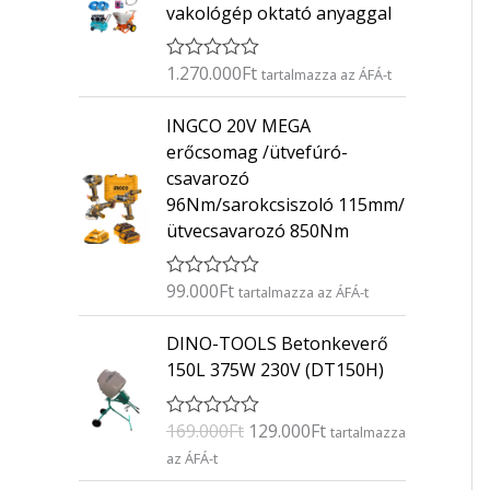
vakológép oktató anyaggal
1.270.000
Ft
É
tartalmazza az ÁFÁ-t
r
t
INGCO 20V MEGA
é
k
erőcsomag /ütvefúró-
e
csavarozó
l
é
96Nm/sarokcsiszoló 115mm/
s
ütvecsavarozó 850Nm
:
0
/
5
99.000
Ft
É
tartalmazza az ÁFÁ-t
r
t
O
C
DINO-TOOLS Betonkeverő
é
r
u
k
150L 375W 230V (DT150H)
e
i
r
l
g
r
é
169.000
Ft
129.000
Ft
É
s
tartalmazza
i
e
r
:
az ÁFÁ-t
n
n
t
0
é
/
a
t