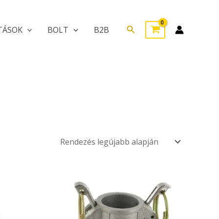
Search
TÁSOK
BOLT
B2B