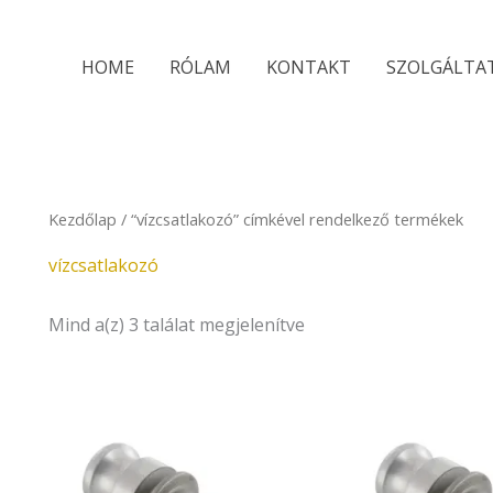
Sorted
by
latest
HOME
RÓLAM
KONTAKT
SZOLGÁLTA
Kezdőlap
/ “vízcsatlakozó” címkével rendelkező termékek
vízcsatlakozó
Mind a(z) 3 találat megjelenítve