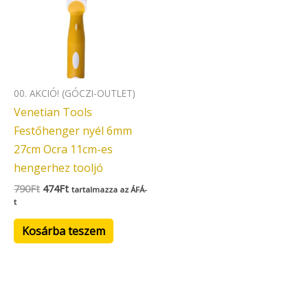
00. AKCIÓ! (GÓCZI-OUTLET)
Venetian Tools
Festőhenger nyél 6mm
27cm Ocra 11cm-es
hengerhez tooljó
790
Ft
474
Ft
tartalmazza az ÁFÁ-
t
Kosárba teszem