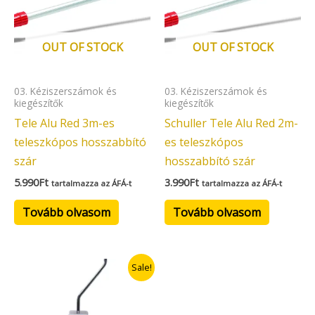
OUT OF STOCK
OUT OF STOCK
03. Kéziszerszámok és
03. Kéziszerszámok és
kiegészítők
kiegészítők
Tele Alu Red 3m-es
Schuller Tele Alu Red 2m-
teleszkópos hosszabbító
es teleszkópos
szár
hosszabbító szár
5.990
Ft
3.990
Ft
tartalmazza az ÁFÁ-t
tartalmazza az ÁFÁ-t
Tovább olvasom
Tovább olvasom
Original
Current
Sale!
price
price
was:
is:
790Ft.
474Ft.