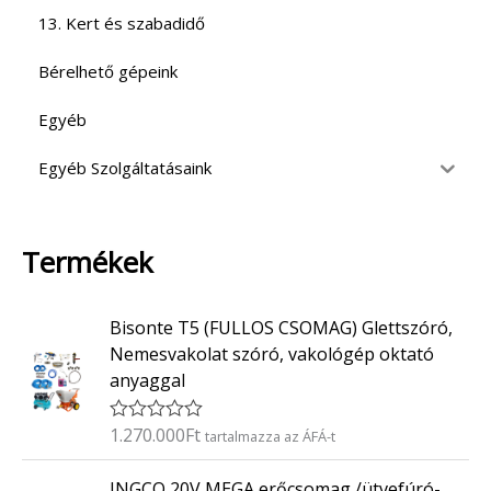
13. Kert és szabadidő
Bérelhető gépeink
Egyéb
Egyéb Szolgáltatásaink
Termékek
Bisonte T5 (FULLOS CSOMAG) Glettszóró,
Nemesvakolat szóró, vakológép oktató
anyaggal
1.270.000
Ft
É
tartalmazza az ÁFÁ-t
r
t
INGCO 20V MEGA erőcsomag /ütvefúró-
é