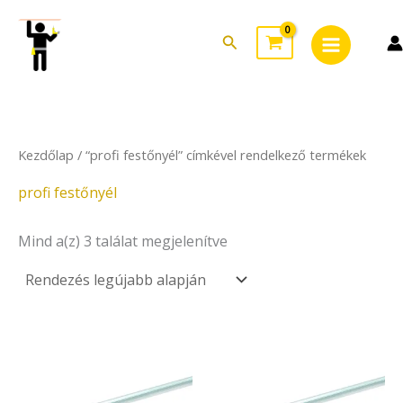
Sorted
Skip
Main
by
to
latest
Search
Menu
content
Kezdőlap
/ “profi festőnyél” címkével rendelkező termékek
profi festőnyél
Mind a(z) 3 találat megjelenítve